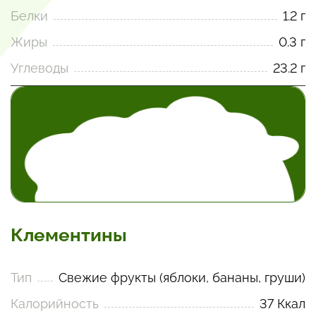
Белки
1.2 г
Жиры
0.3 г
Углеводы
23.2 г
Клементины
Тип
Свежие фрукты (яблоки, бананы, груши)
Калорийность
37 Ккал