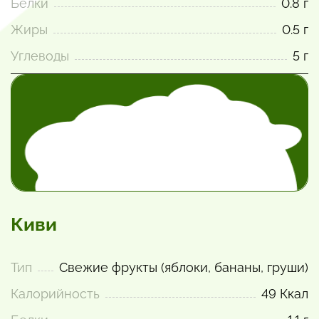
Белки
0.8 г
Жиры
0.5 г
Углеводы
5 г
Киви
Тип
Свежие фрукты (яблоки, бананы, груши)
Калорийность
49 Ккал