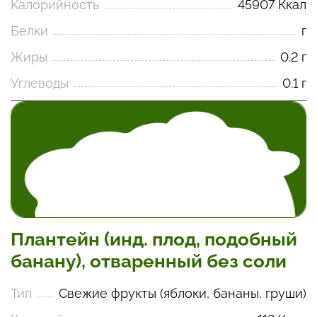
Калорийность
45907 Ккал
Белки
г
Жиры
0.2 г
Углеводы
0.1 г
Плантейн (инд. плод, подобный
банану), отваренный без соли
Тип
Свежие фрукты (яблоки, бананы, груши)