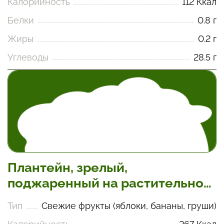
Калорийность
112 Ккал
Белки
0.8 г
Жиры
0.2 г
Углеводы
28.5 г
Плантейн, зрелый,
поджаренный на растительном
масле
Тип
Свежие фрукты (яблоки, бананы, груши)