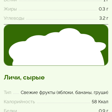
Жиры
0.3 г
Углеводы
3.2 г
Личи, сырые
Тип
Свежие фрукты (яблоки, бананы, груши)
Калорийность
58 Ккал
Белки
0.9 г