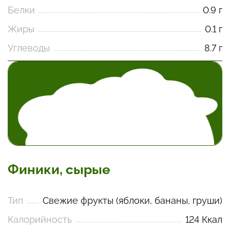
Белки
0.9 г
Жиры
0.1 г
Углеводы
8.7 г
Финики, сырые
Тип
Свежие фрукты (яблоки, бананы, груши)
Калорийность
124 Ккал