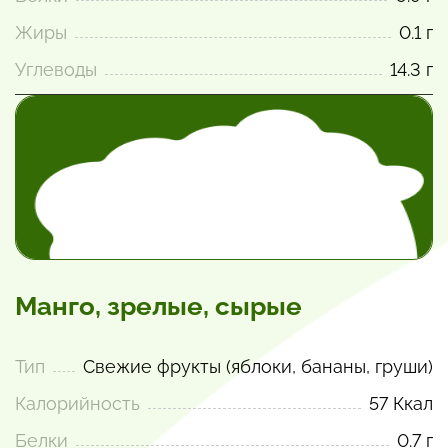
Жиры
0.1 г
Углеводы
14.3 г
Манго, зрелые, сырые
Тип
Свежие фрукты (яблоки, бананы, груши)
Калорийность
57 Ккал
Белки
0.7 г