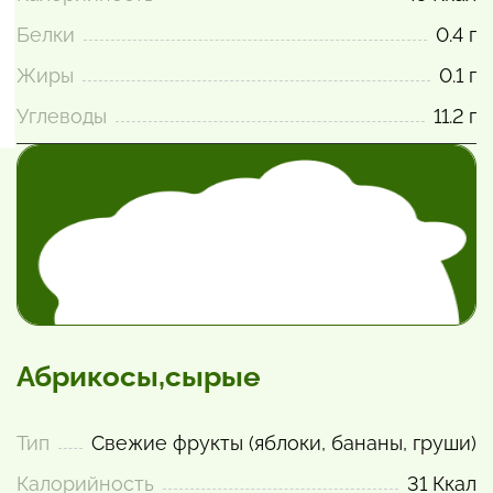
Белки
0.4 г
Жиры
0.1 г
Углеводы
11.2 г
Абрикосы,сырые
Тип
Свежие фрукты (яблоки, бананы, груши)
Калорийность
31 Ккал