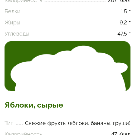
Калорийность
267 Ккал
Белки
1.5 г
Жиры
9.2 г
Углеводы
47.5 г
Яблоки, сырые
Тип
Свежие фрукты (яблоки, бананы, груши)
Калорийность
47 Ккал