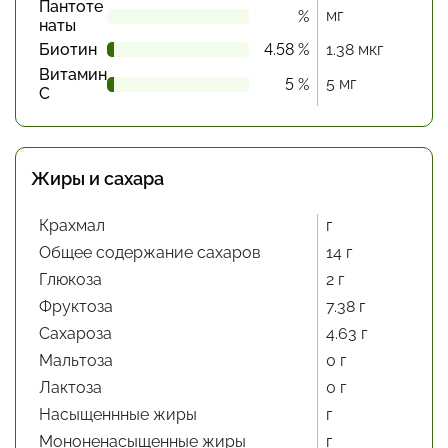
Пантоте
мг
%
наты
Биотин
4.58 %
1.38 мкг
Витамин
5 мг
5 %
С
Жиры и сахара
Крахмал
г
Общее содержание сахаров
14 г
Глюкоза
2 г
Фруктоза
7.38 г
Сахароза
4.63 г
Мальтоза
0 г
Лактоза
0 г
Насыщеннные жиры
г
Мононенасыщенные жиры
г