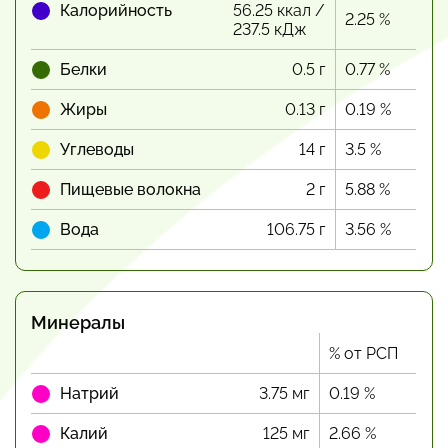
Калорийность
56.25 ккал /
2.25 %
237.5 кДж
Белки
0.5 г
0.77 %
Жиры
0.13 г
0.19 %
Углеводы
14 г
3.5 %
Пищевые волокна
2 г
5.88 %
Вода
106.75 г
3.56 %
Минералы
% от РСП
Натрий
3.75 мг
0.19 %
Калий
125 мг
2.66 %