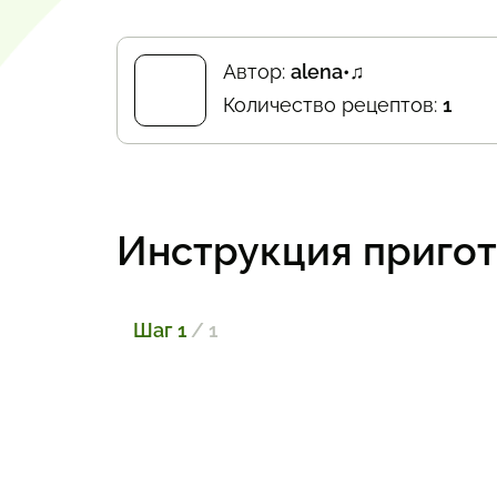
Автор:
alena•♫
Количество рецептов:
1
Инструкция приго
Шаг 1
/ 1