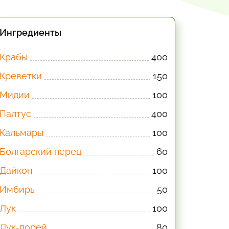
Ингредиенты
Крабы
400
Креветки
150
Мидии
100
Палтус
400
Кальмары
100
Болгарский перец
60
Дайкон
100
Имбирь
50
Лук
100
Лук-порей
80