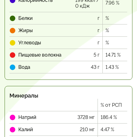
Калорийность
199 ккал /
7.96 %
0 кДж
Белки
г
%
Жиры
г
%
Углеводы
г
%
Пищевые волокна
5 г
14.71 %
Вода
43 г
1.43 %
Минералы
% от РСП
Натрий
3728 мг
186.4 %
Калий
210 мг
4.47 %