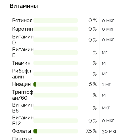
Витамины
Ретинол
0 %
0 мкг
Каротин
0 %
0 мкг
Витамин
0 мкг
0 %
D
Витамин
мг
%
Е
Тиамин
%
мг
Рибофл
мг
%
авин
Ниацин
5 %
1 мг
Триптоф
мг
%
ан/60
Витамин
мкг
%
В6
Витамин
0 мкг
0 %
В12
Фолаты
7.5 %
30 мкг
Пантоте