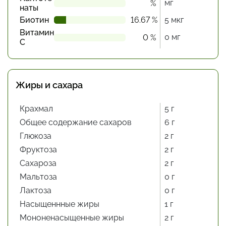
мг
%
наты
Биотин
16.67 %
5 мкг
Витамин
0 мг
0 %
С
Жиры и сахара
Крахмал
5 г
Общее содержание сахаров
6 г
Глюкоза
2 г
Фруктоза
2 г
Сахароза
2 г
Мальтоза
0 г
Лактоза
0 г
Насыщеннные жиры
1 г
Мононенасыщенные жиры
2 г