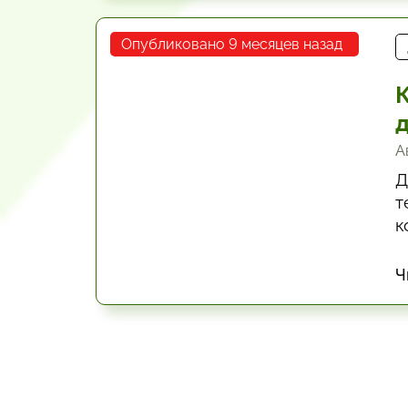
Опубликовано 9 месяцев назад
А
Д
т
к
ч
Ч