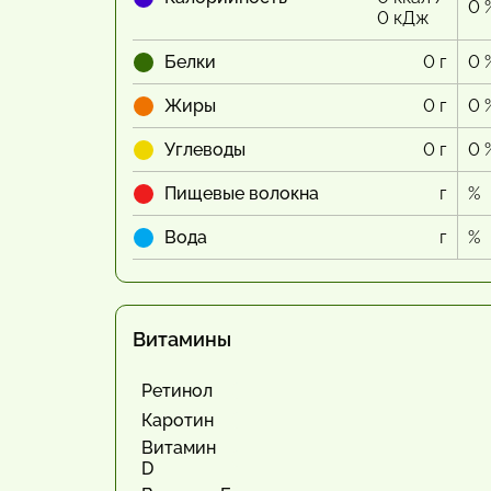
0 
0 кДж
Белки
0 г
0 
Жиры
0 г
0 
Углеводы
0 г
0 
Пищевые волокна
г
%
Вода
г
%
Витамины
Ретинол
Каротин
Витамин
D