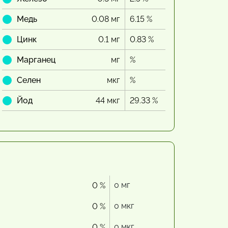
Медь
0.08 мг
6.15 %
Цинк
0.1 мг
0.83 %
Марганец
мг
%
Селен
мкг
%
Йод
44 мкг
29.33 %
0 мг
0 %
0 мкг
0 %
0 мкг
0 %