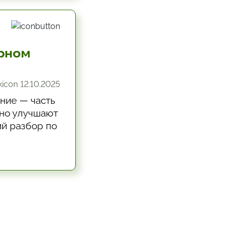
арном
12.10.2025
ание — часть
ьно улучшают
ий разбор по
ие выводы.