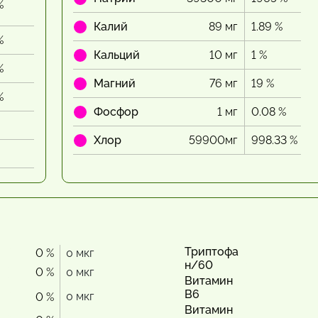
%
Калий
89 мг
1.89 %
%
Кальций
10 мг
1 %
%
Магний
76 мг
19 %
%
Фосфор
1 мг
0.08 %
Хлор
59900мг
998.33 %
Триптофа
0 %
0 мкг
н/60
0 %
0 мкг
Витамин
В6
0 мкг
0 %
Витамин