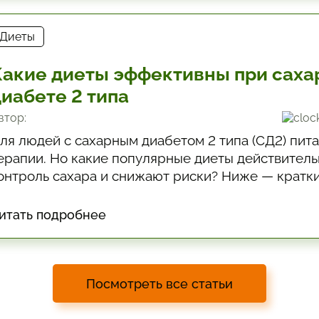
Диеты
Какие диеты эффективны при сах
диабете 2 типа
втор:
ля людей с сахарным диабетом 2 типа (СД2) пит
ерапии. Но какие популярные диеты действител
онтроль сахара и снижают риски? Ниже — кратк
етырём диетам с опорой на данные и практическ
итать подробнее
Посмотреть все статьи