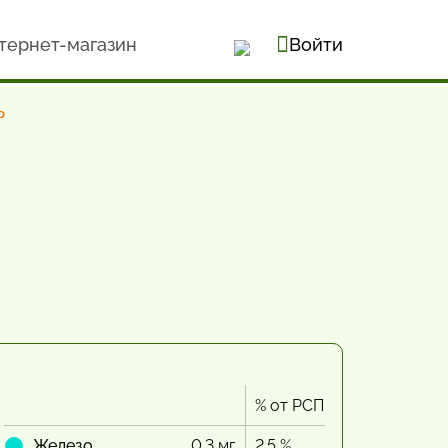
тернет-магазин
Войти
ь
% от РСП
Железо
0.3 мг
2.5 %