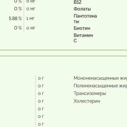
0 %
0 мг
В12
0 %
0 мг
Фолаты
Пантотена
1 мг
5.88 %
ты
0 %
0 мг
Биотин
Витамин
С
0 г
Мононенасыщенные жи
0 г
Полиненасыщенные жи
0 г
Трансизомеры
0 г
Холестерин
0 г
0 г
0 г