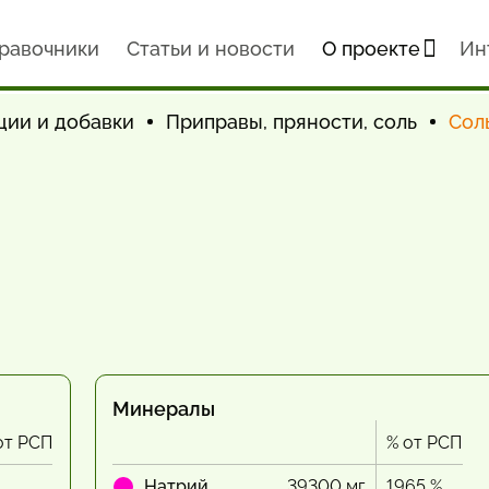
равочники
Статьи и новости
О проекте
Ин
ции и добавки
Приправы, пряности, соль
Сол
Минералы
от РСП
% от РСП
Натрий
39300 мг
1965 %