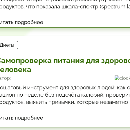
родуктов, что показала шкала-спектр (spectrum la
рименять выводы на практике.
итать подробнее
Диеты
Самопроверка питания для здоров
человека
втор:
ошаговый инструмент для здоровых людей: как 
ацион по неделе без подсчёта калорий, провери
родуктов, выявить привычки, которые незаметно
итание, и выбрать 1–2 точки роста. Есть огранич
огда обратиться к врачу.
итать подробнее