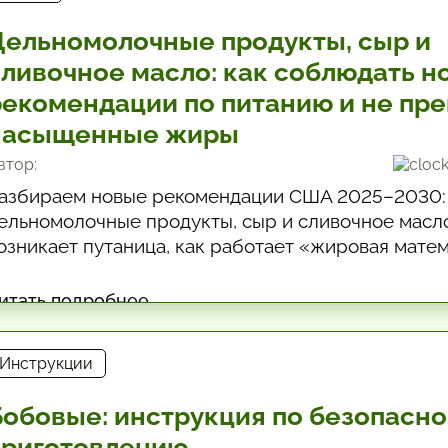
Цельномолочные продукты, сыр и
сливочное масло: как соблюдать н
рекомендации по питанию и не пр
насыщенные жиры
втор:
азбираем новые рекомендации США 2025–2030:
ельномолочные продукты, сыр и сливочное масл
озникает путаница, как работает «жировая матем
очему легко превысить лимит насыщенных жиров
мотреть в сырах (соль).
итать подробнее
Инструкции
Бобовые: инструкция по безопасн
приготовлению