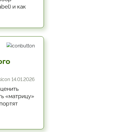
bel) и как
ого
14.01.2026
оценить
ть «матрицу»
 портят
ения метода и