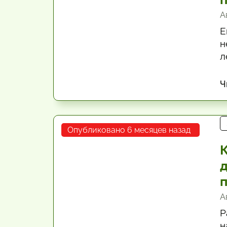
А
Е
н
л
с
Ч
Опубликовано 6 месяцев назад
А
Р
н