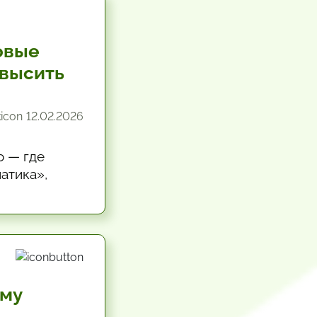
овые
евысить
12.02.2026
о — где
атика»,
 и на что
ому