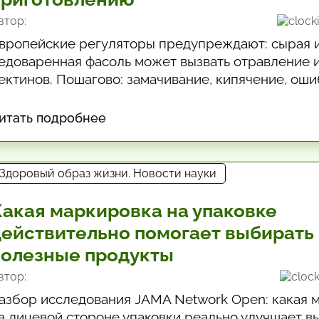
втор:
вропейские регуляторы предупреждают: сырая 
едоваренная фасоль может вызвать отравление и
ектинов. Пошагово: замачивание, кипячение, оши
имптомы и когда обращаться к врачу.
итать подробнее
Здоровый образ жизни. Новости науки
Какая маркировка на упаковке
действительно помогает выбирать
полезные продукты
втор:
азбор исследования JAMA Network Open: какая 
а лицевой стороне упаковки реально улучшает в