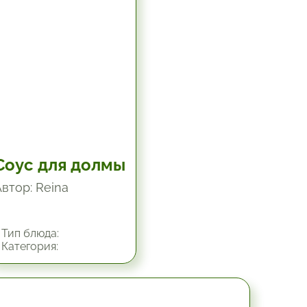
Соус для долмы
Автор: Reina
Тип блюда:
Категория:
30 мин.