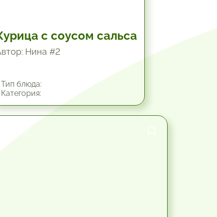
Курица с соусом сальса
Автор: Нина #2
Тип блюда:
Категория:
1.25 час.