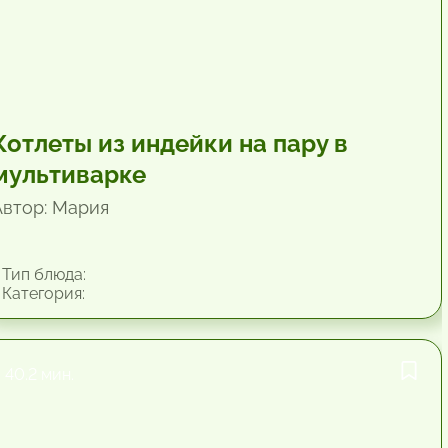
Котлеты из индейки на пару в
мультиварке
Автор: Мария
Тип блюда:
Категория:
40.2 мин.