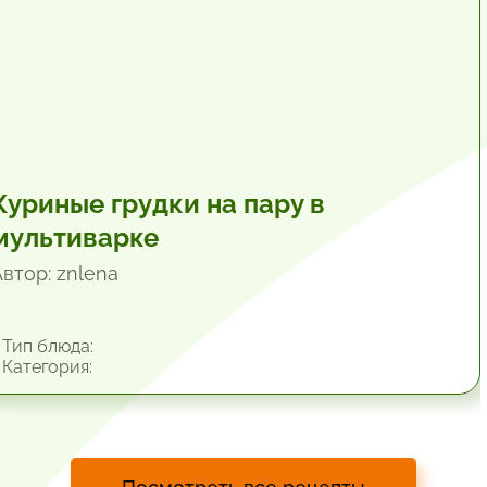
Куриные грудки на пару в
мультиварке
Автор: znlena
Тип блюда:
Категория: