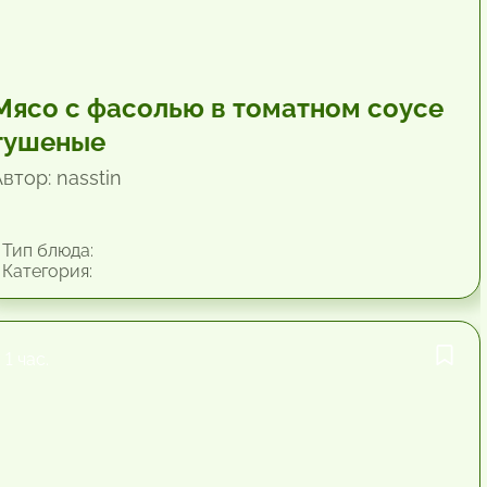
Мясо с фасолью в томатном соусе
тушеные
втор: nasstin
Тип блюда:
Категория:
1 час.