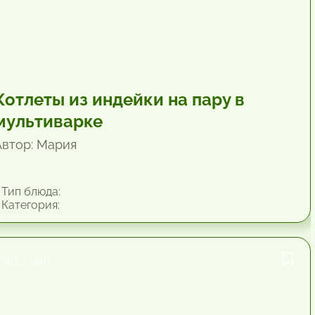
Котлеты из индейки на пару в
мультиварке
Автор: Мария
Тип блюда:
Категория:
40.2 мин.