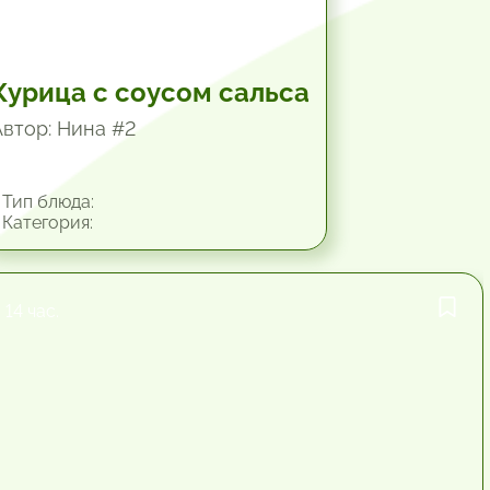
Курица с соусом сальса
Автор: Нина #2
Тип блюда:
Категория:
14 час.