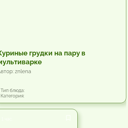
Куриные грудки на пару в
мультиварке
Автор: znlena
Тип блюда:
Категория:
1 час.