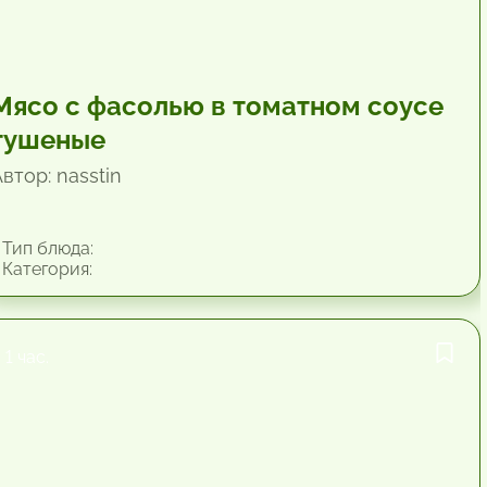
Мясо с фасолью в томатном соусе
тушеные
втор: nasstin
Тип блюда:
Категория:
1 час.