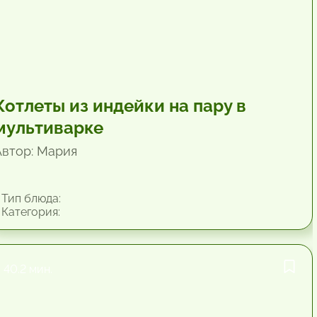
Котлеты из индейки на пару в
мультиварке
Автор: Мария
Тип блюда:
Категория:
40.2 мин.