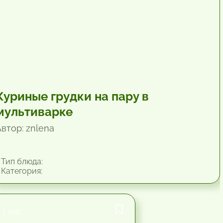
Куриные грудки на пару в
мультиварке
Автор: znlena
Тип блюда:
Категория:
1 час.