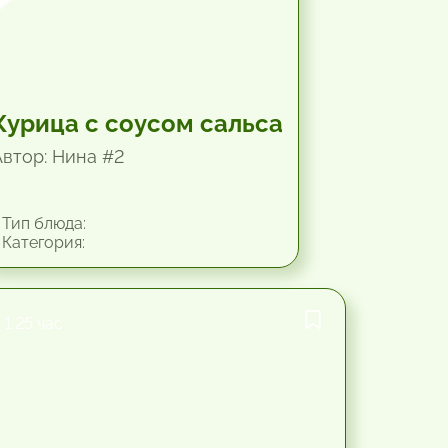
Курица с соусом сальса
Автор: Нина #2
Тип блюда:
Категория:
1.25 час.