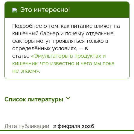
Это интересно!
Подробнее о том, как питание влияет на
кишечный барьер и почему отдельные
факторы могут проявляться только в
определённых условиях, — в
статье
«Эмульгаторы в продуктах и
кишечник: что известно и чего мы пока
не знаем»
.
Список литературы
EFSA Panel on Contaminants in the Food
Chain (CONTAM). 2026. Risks for human
Дата публикации:
2 февраля 2026
health related to the presence of plant