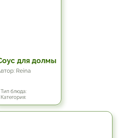
Соус для долмы
Автор: Reina
Тип блюда:
Категория:
30 мин.