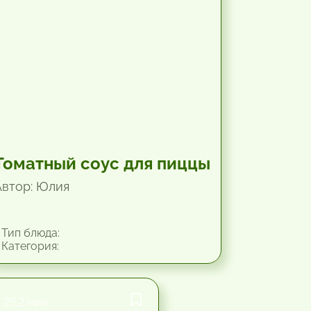
Томатный соус для пиццы
Автор: Юлия
Тип блюда:
Категория:
25.2 мин.