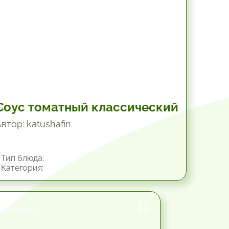
Соус томатный классический
втор: katushafin
Тип блюда:
Категория:
25.2 мин.