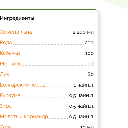
Ингредиенты
Семена льна
2 200 мл
Вода
200
Кабачки
100
Морковь
60
Лук
80
Болгарский перец
1 чайн.л.
Куркума
0.5 чайн.л.
Зира
0.5 чайн.л.
Молотый кориандр
0.5 чайн.л.
Соль
10 мл