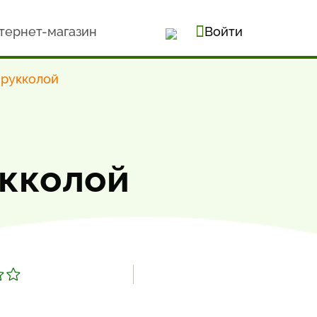
тернет-магазин
Войти
 рукколой
укколой