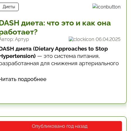
Диеты
DASH диета: что это и как она
работает?
Автор: Артур
06.04.2025
DASH диета (Dietary Approaches to Stop
Hypertension)
— это система питания,
разработанная для снижения артериального
давления. Однако ее польза не
ограничивается гипертонией: DASH диета
Читать подробнее
помогает при заболеваниях сердца, диабете
2 типа, ожирении и метаболическом
синдроме.
Опубликовано год назад