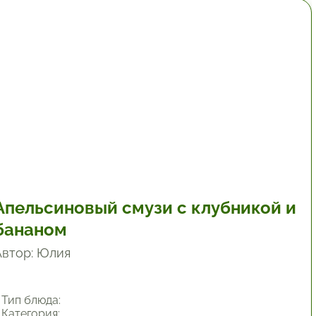
19.8 мин.
Апельсиновый смузи с клубникой и
бананом
Автор: Юлия
Тип блюда:
Категория: