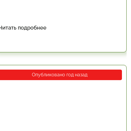
Читать подробнее
Опубликовано год назад