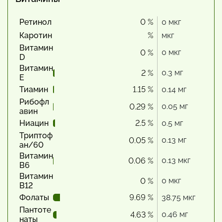
Ретинол
0 %
0 мкг
Каротин
%
мкг
Витамин
0 мкг
0 %
D
Витамин
0.3 мг
2 %
Е
Тиамин
1.15 %
0.14 мг
Рибофл
0.05 мг
0.29 %
авин
Ниацин
2.5 %
0.5 мг
Триптоф
0.13 мг
0.05 %
ан/60
Витамин
0.13 мкг
0.06 %
В6
Витамин
0 мкг
0 %
В12
Фолаты
9.69 %
38.75 мкг
Пантоте
0.46 мг
4.63 %
наты