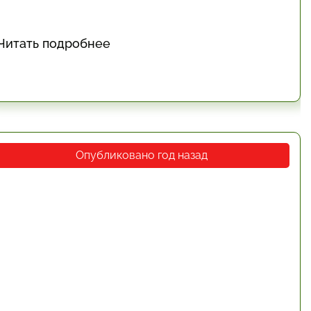
Читать подробнее
Опубликовано год назад