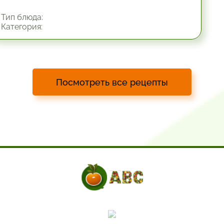
Тип блюда:
Категория:
Посмотреть все рецепты