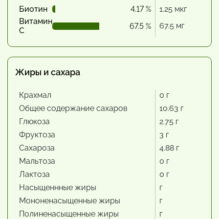
Биотин
4.17 %
1.25 мкг
Витамин
67.5 мг
67.5 %
С
Жиры и сахара
Крахмал
0 г
Общее содержание сахаров
10.63 г
Глюкоза
2.75 г
Фруктоза
3 г
Сахароза
4.88 г
Мальтоза
0 г
Лактоза
0 г
Насыщеннные жиры
г
Мононенасыщенные жиры
г
Полиненасыщенные жиры
г