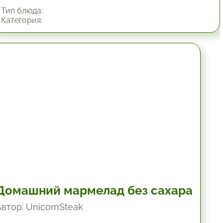
Тип блюда:
Категория:
6 час.
Домашний мармелад без сахара
Автор: UnicornSteak