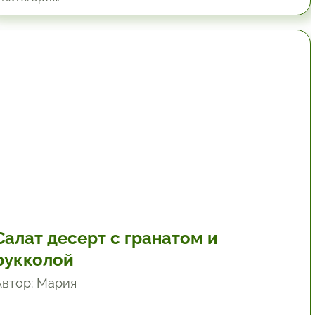
19.8 мин.
Салат десерт с гранатом и
рукколой
Автор: Мария