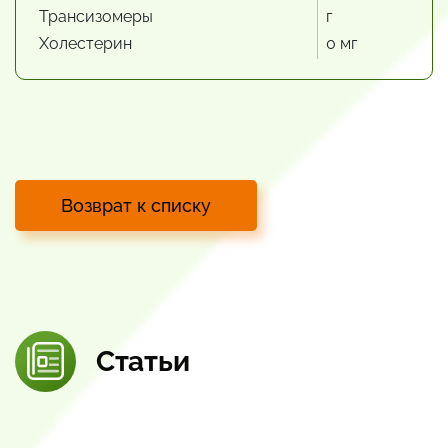
Трансизомеры
г
Холестерин
0 мг
Возврат к списку
Статьи