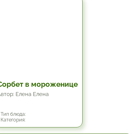
18.25 час.
Сорбет в мороженице
Автор: Елена Елена
Тип блюда:
Категория: