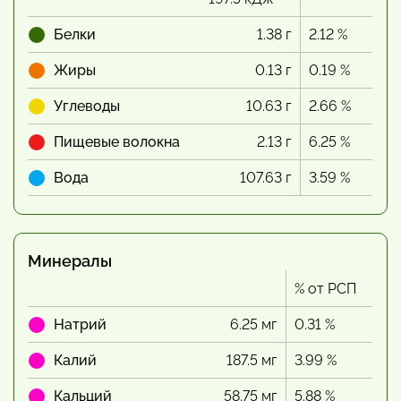
Белки
1.38 г
2.12 %
Жиры
0.13 г
0.19 %
Углеводы
10.63 г
2.66 %
Пищевые волокна
2.13 г
6.25 %
Вода
107.63 г
3.59 %
Минералы
% от РСП
Натрий
6.25 мг
0.31 %
Калий
187.5 мг
3.99 %
Кальций
58.75 мг
5.88 %