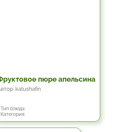
3 час.
Фруктовое пюре апельсина
втор: katushafin
Тип блюда:
Категория: