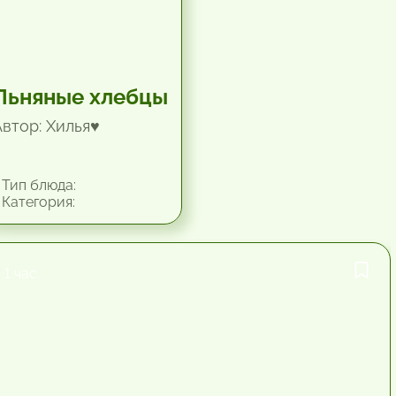
Льняные хлебцы
Автор: Хилья♥
Тип блюда:
Категория:
1 час.