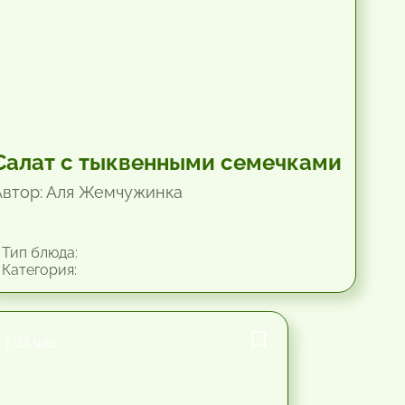
Салат с тыквенными семечками
Автор: Аля Жемчужинка
Тип блюда:
Категория:
1.33 час.