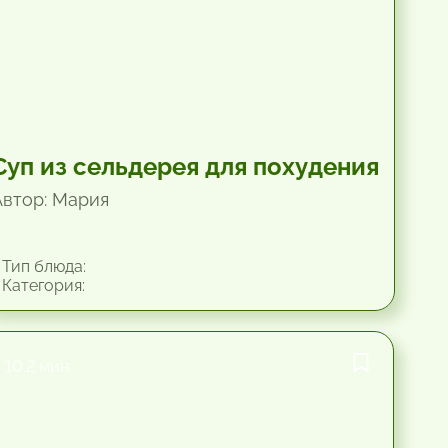
Суп из сельдерея для похудения
Автор: Мария
Тип блюда:
Категория:
10.2 мин.