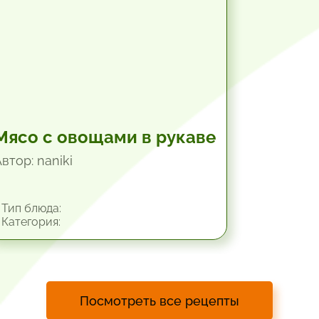
Мясо с овощами в рукаве
втор: naniki
Тип блюда:
Категория:
Посмотреть все рецепты