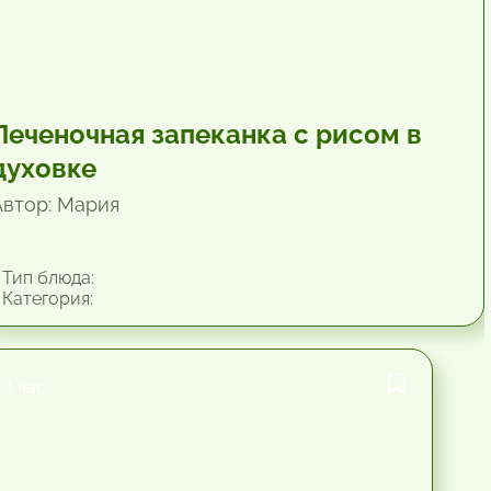
Печеночная запеканка с рисом в
духовке
Автор: Мария
Тип блюда:
Категория:
1 час.