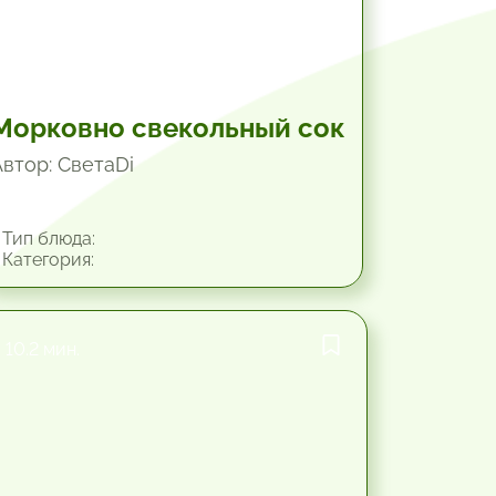
Морковно свекольный сок
Автор: СветаDi
Тип блюда:
Категория:
10.2 мин.