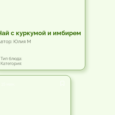
Чай с куркумой и имбирем
Автор: Юлия М
Тип блюда:
Категория:
15 мин.