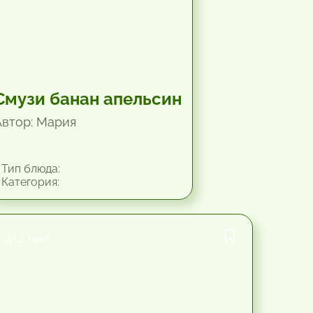
Смузи банан апельсин
Автор: Мария
Тип блюда:
Категория:
10.2 мин.