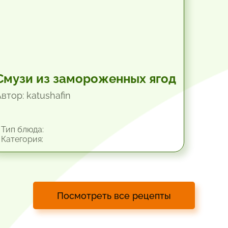
Смузи из замороженных ягод
втор: katushafin
Тип блюда:
Категория:
Посмотреть все рецепты