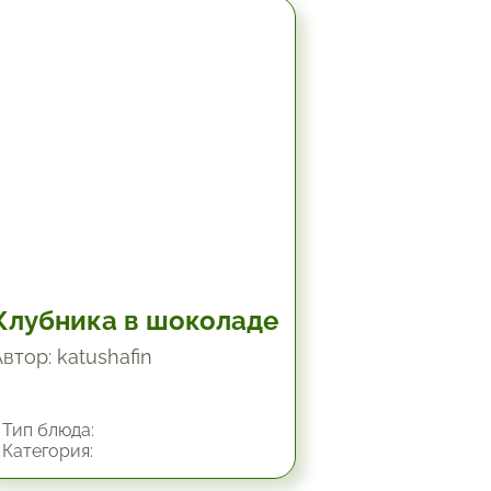
30 мин.
Клубника в шоколаде
втор: katushafin
Тип блюда:
Категория: