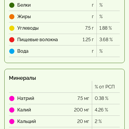
Белки
г
%
Жиры
г
%
Углеводы
7.5 г
1.88 %
Пищевые волокна
1.25 г
3.68 %
Вода
г
%
Минералы
% от РСП
Натрий
7.5 мг
0.38 %
Калий
200 мг
4.26 %
Кальций
20 мг
2 %