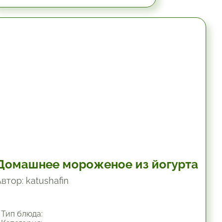
8 час.
Домашнее мороженое из йогурта
втор: katushafin
Тип блюда: