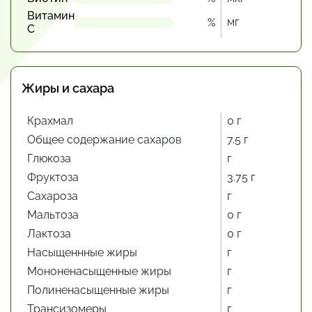
Витамин
мг
%
С
Жиры и сахара
Крахмал
0 г
Общее содержание сахаров
7.5 г
Глюкоза
г
Фруктоза
3.75 г
Сахароза
г
Мальтоза
0 г
Лактоза
0 г
Насыщеннные жиры
г
Мононенасыщенные жиры
г
Полиненасыщенные жиры
г
Трансизомеры
г