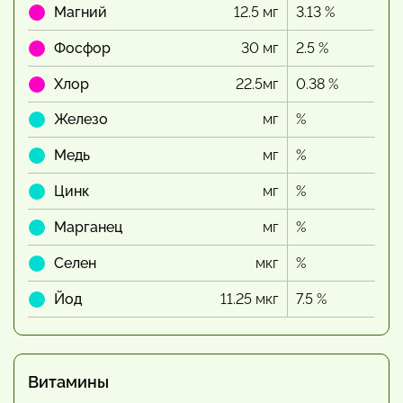
Магний
12.5 мг
3.13 %
Фосфор
30 мг
2.5 %
Хлор
22.5мг
0.38 %
Железо
мг
%
Медь
мг
%
Цинк
мг
%
Марганец
мг
%
Селен
мкг
%
Йод
11.25 мкг
7.5 %
Витамины