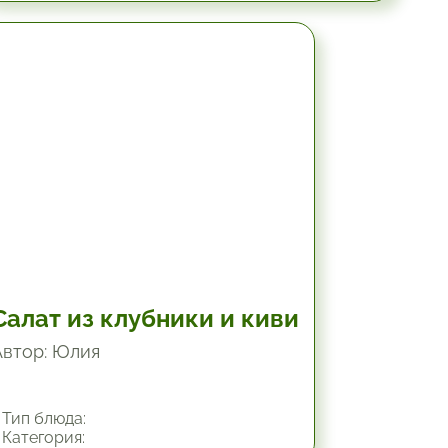
19.8 мин.
Салат из клубники и киви
Автор: Юлия
Тип блюда:
Категория: