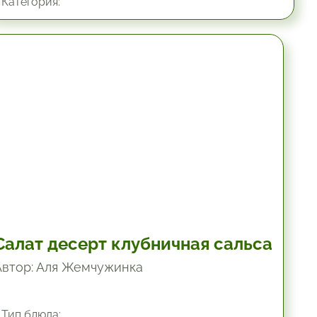
Категория:
10.2 мин.
Салат десерт клубничная сальса
Автор: Аля Жемчужинка
Тип блюда: