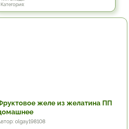
Категория:
3.33 час.
Фруктовое желе из желатина ПП
домашнее
Автор: olgay198108