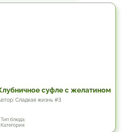
5 час.
Клубничное суфле с желатином
Автор: Сладкая жизнь #3
Тип блюда:
Категория: