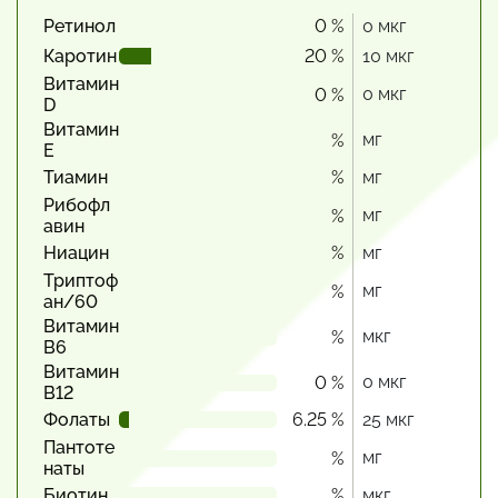
Ретинол
0 %
0 мкг
Каротин
20 %
10 мкг
Витамин
0 мкг
0 %
D
Витамин
мг
%
Е
Тиамин
%
мг
Рибофл
мг
%
авин
Ниацин
%
мг
Триптоф
мг
%
ан/60
Витамин
мкг
%
В6
Витамин
0 мкг
0 %
В12
Фолаты
6.25 %
25 мкг
Пантоте
мг
%
наты
Биотин
%
мкг