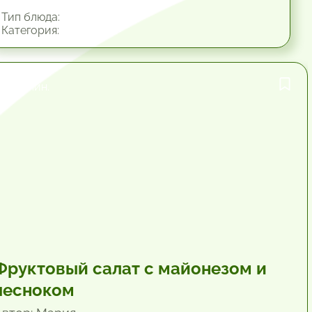
Тип блюда:
Категория:
19.8 мин.
Фруктовый салат с майонезом и
чесноком