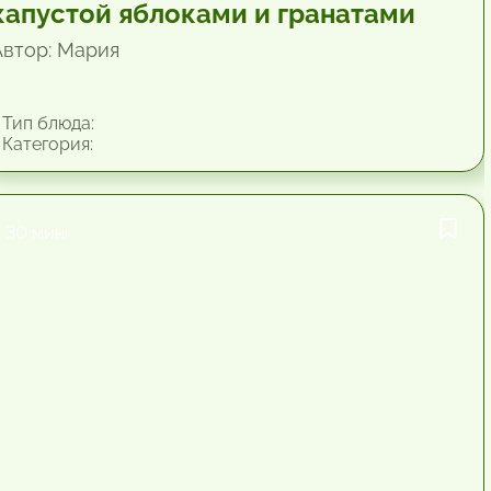
капустой яблоками и гранатами
Автор: Мария
Тип блюда:
Категория:
30 мин.