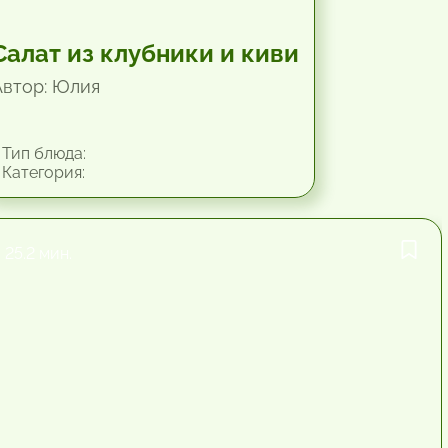
Салат из клубники и киви
Автор: Юлия
Тип блюда:
Категория:
25.2 мин.