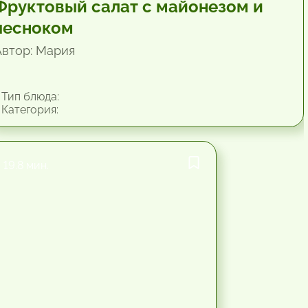
Фруктовый салат с майонезом и
чесноком
Автор: Мария
Тип блюда:
Категория:
19.8 мин.