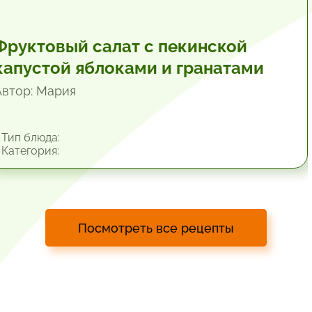
Фруктовый салат с пекинской
капустой яблоками и гранатами
Автор: Мария
Тип блюда:
Категория:
Посмотреть все рецепты