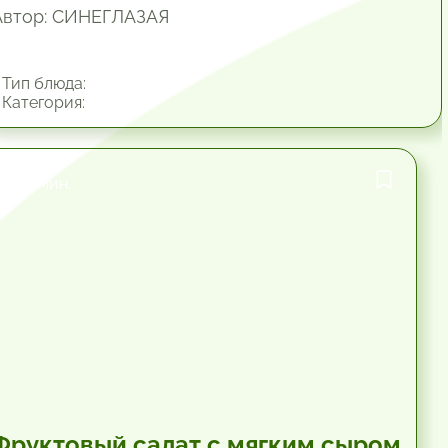
Автор: СИНЕГЛАЗАЯ
Тип блюда:
Категория:
19.8 мин.
Фруктовый салат с мягким сыром