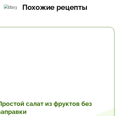
Похожие рецепты
30 мин.
Простой салат из фруктов без
заправки