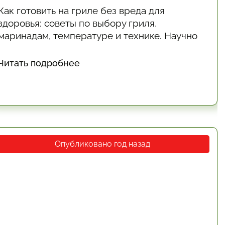
Как готовить на гриле без вреда для
здоровья: советы по выбору гриля,
маринадам, температуре и технике. Научно
обоснованные рекомендации, как сделать
мясо и овощи вкусными, полезными и
Читать подробнее
безопасными.
Опубликовано год назад