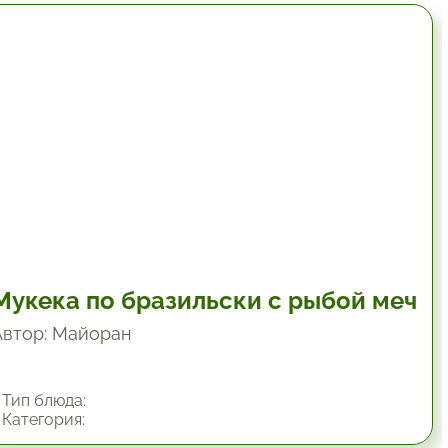
1.33 час.
Мукека по бразильски с рыбой меч
Автор: Майоран
Тип блюда:
Категория: