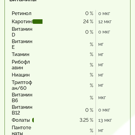
Ретинол
0 %
0 мкг
Каротин
24 %
12 мкг
Витамин
0 мкг
0 %
D
Витамин
мг
%
Е
Тиамин
%
мг
Рибофл
мг
%
авин
Ниацин
%
мг
Триптоф
мг
%
ан/60
Витамин
мкг
%
В6
Витамин
0 мкг
0 %
В12
Фолаты
3.25 %
13 мкг
Пантоте
мг
%
наты