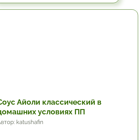
19.8 мин.
Соус Айоли классический в
домашних условиях ПП
втор: katushafin