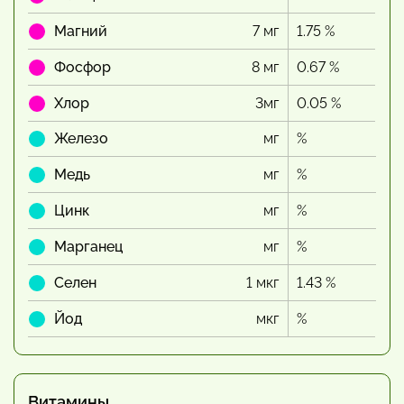
Магний
7 мг
1.75 %
Фосфор
8 мг
0.67 %
Хлор
3мг
0.05 %
Железо
мг
%
Медь
мг
%
Цинк
мг
%
Марганец
мг
%
Селен
1 мкг
1.43 %
Йод
мкг
%
Витамины