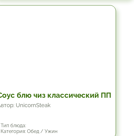
4.8 мин.
Соус блю чиз классический ПП
Автор: UnicornSteak
Тип блюда:
Категория: Обед / Ужин