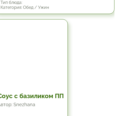
Тип блюда:
Категория: Обед / Ужин
19.8 мин.
Соус с базиликом ПП
Автор: Snezhana