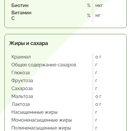
Биотин
%
мкг
Витамин
мг
%
С
Жиры и сахара
Крахмал
0 г
Общее содержание сахаров
г
Глюкоза
г
Фруктоза
г
Сахароза
г
Мальтоза
0 г
Лактоза
0 г
Насыщеннные жиры
г
Мононенасыщенные жиры
г
Полиненасыщенные жиры
г