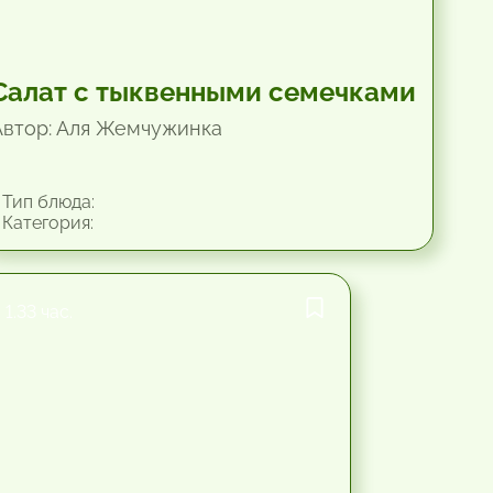
Салат с тыквенными семечками
Автор: Аля Жемчужинка
Тип блюда:
Категория:
1.33 час.