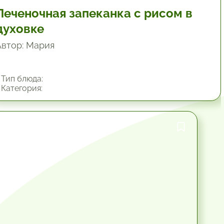
Печеночная запеканка с рисом в
духовке
Автор: Мария
Тип блюда:
Категория:
1 час.