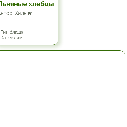
Льняные хлебцы
Автор: Хилья♥
Тип блюда:
Категория:
1 час.