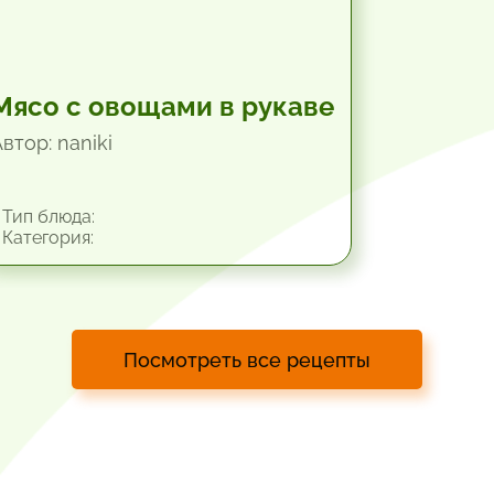
Мясо с овощами в рукаве
втор: naniki
Тип блюда:
Категория:
Посмотреть все рецепты