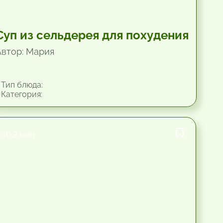
Суп из сельдерея для похудения
Автор: Мария
Тип блюда:
Категория:
10.2 мин.