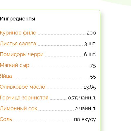
Ингредиенты
Куриное филе
200
Листья салата
3 шт.
Помидоры черри
6 шт.
Мягкий сыр
75
Яйца
55
Оливковое масло
13.65
Горчица зернистая
0.75 чайн.л.
Лимонный сок
2 чайн.л.
Соль
по вкусу