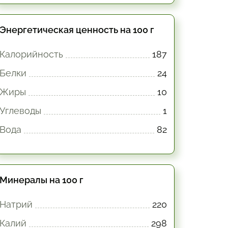
Энергетическая ценность на 100 г
Калорийность
187
Белки
24
Жиры
10
Углеводы
1
Вода
82
Минералы на 100 г
Натрий
220
Калий
298