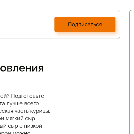
Подписаться
товления
цей? Подготовьте
та лучше всего
ская часть курицы.
й мягкий сыр
дый сыр с низкой
черри можно