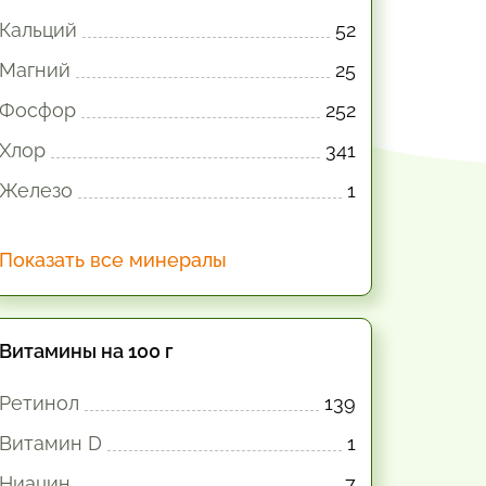
Кальций
52
Магний
25
Фосфор
252
Хлор
341
Железо
1
Показать все минералы
Витамины на 100 г
Ретинол
139
Витамин D
1
Ниацин
7