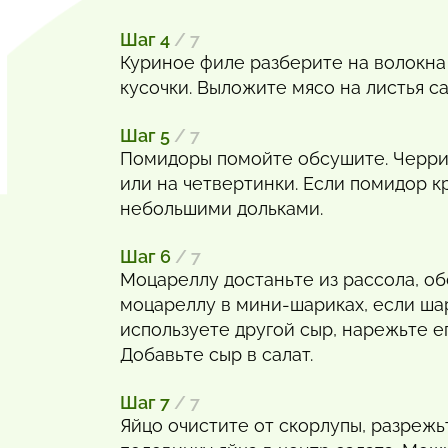
Шаг 4
/ 7
Куриное филе разберите на волокна
кусочки. Выложите мясо на листья са
Шаг 5
/ 7
Помидоры помойте обсушите. Черри
или на четвертинки. Если помидор к
небольшими дольками.
Шаг 6
/ 7
Моцареллу достаньте из рассола, об
моцареллу в мини-шариках, если ша
используете другой сыр, нарежьте е
Добавьте сыр в салат.
Шаг 7
/ 7
Яйцо очистите от скорлупы, разреж