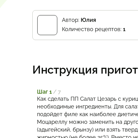
Автор:
Юлия
Количество рецептов:
1
Инструкция приго
Шаг 1
/ 7
Как сделать ПП Салат Цезарь с кури
необходимые ингредиенты. Для сала
подойдет филе как наиболее диетиче
Моцареллу можно заменить на друго
(адыгейский, брынзу) или взять твер
жирностью (не более 25%). Вместо 