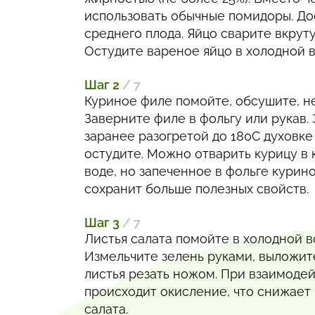
использовать обычные помидоры. До
среднего плода. Яйцо сварите вкруту
Остудите вареное яйцо в холодной в
Шаг 2
/ 7
Куриное филе помойте, обсушите, н
Заверните филе в фольгу или рукав. 
заранее разогретой до 180С духовке
остудите. Можно отварить курицу в
воде, но запеченное в фольге курин
сохранит больше полезных свойств.
Шаг 3
/ 7
Листья салата помойте в холодной в
Измельчите зелень руками, выложите
листья резать ножом. При взаимоде
происходит окисление, что снижает
салата.