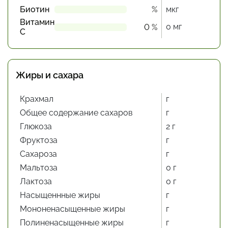
Биотин
%
мкг
Витамин
0 мг
0 %
С
Жиры и сахара
Крахмал
г
Общее содержание сахаров
г
Глюкоза
2 г
Фруктоза
г
Сахароза
г
Мальтоза
0 г
Лактоза
0 г
Насыщеннные жиры
г
Мононенасыщенные жиры
г
Полиненасыщенные жиры
г