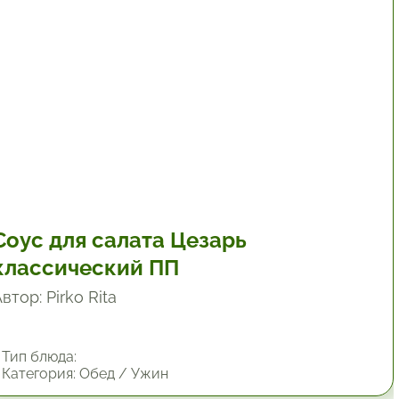
30 мин.
Соус для салата Цезарь
классический ПП
втор: Pirko Rita
Тип блюда:
Категория: Обед / Ужин