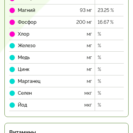
Магний
93 мг
23.25 %
Фосфор
200 мг
16.67 %
Хлор
мг
%
Железо
мг
%
Медь
мг
%
Цинк
мг
%
Марганец
мг
%
Селен
мкг
%
Йод
мкг
%
Витамины