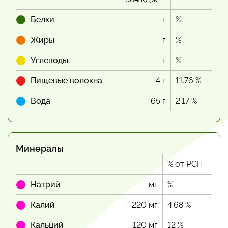
Белки
г
%
Жиры
г
%
Углеводы
г
%
Пищевые волокна
4 г
11.76 %
Вода
65 г
2.17 %
Минералы
% от РСП
Натрий
мг
%
Калий
220 мг
4.68 %
Кальций
120 мг
12 %