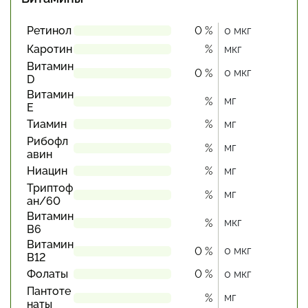
Ретинол
0 %
0 мкг
Каротин
%
мкг
Витамин
0 мкг
0 %
D
Витамин
мг
%
Е
Тиамин
%
мг
Рибофл
мг
%
авин
Ниацин
%
мг
Триптоф
мг
%
ан/60
Витамин
мкг
%
В6
Витамин
0 мкг
0 %
В12
Фолаты
0 %
0 мкг
Пантоте
мг
%
наты