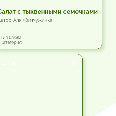
Салат с тыквенными семечками
Автор: Аля Жемчужинка
Тип блюда:
Категория:
1.33 час.