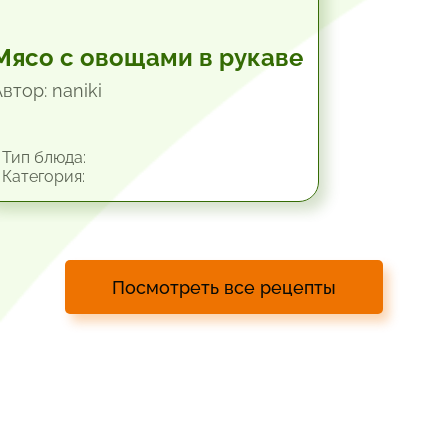
Мясо с овощами в рукаве
втор: naniki
Тип блюда:
Категория:
Посмотреть все рецепты