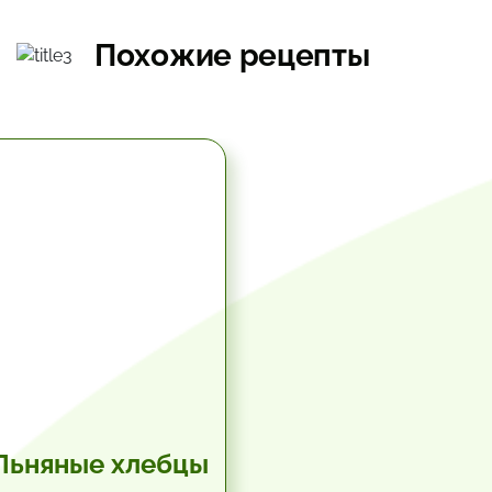
Похожие рецепты
5.67 час.
Льняные хлебцы