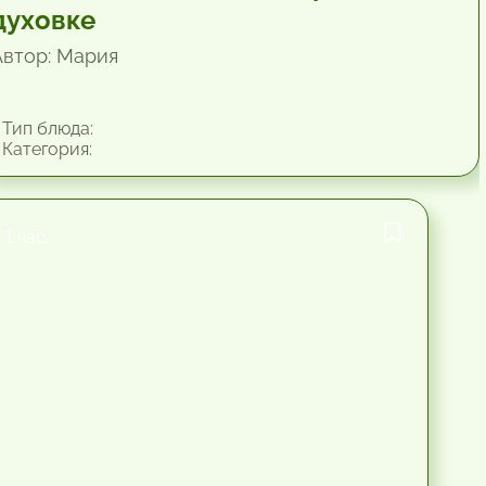
духовке
Автор: Мария
Тип блюда:
Категория:
1 час.