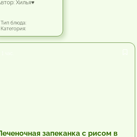
Автор: Хилья♥
Тип блюда:
Категория:
1 час.
Печеночная запеканка с рисом в