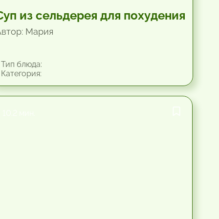
Суп из сельдерея для похудения
Автор: Мария
Тип блюда:
Категория:
10.2 мин.