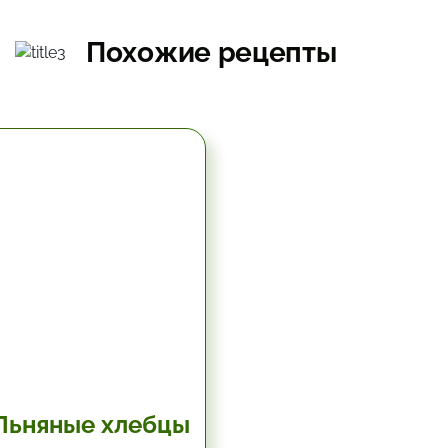
Похожие рецепты
5.67 час.
Льняные хлебцы