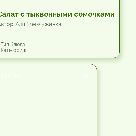
Салат с тыквенными семечками
Автор: Аля Жемчужинка
Тип блюда:
Категория:
1.33 час.