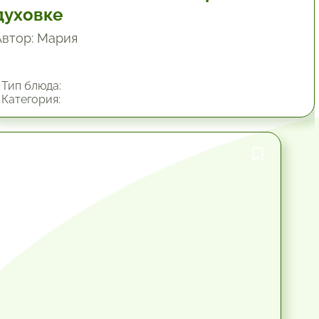
духовке
Автор: Мария
Тип блюда:
Категория:
1 час.