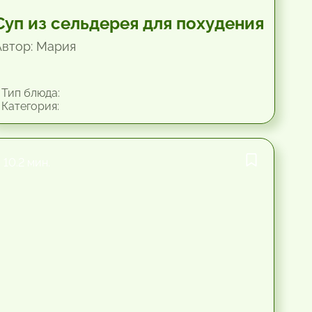
Суп из сельдерея для похудения
Автор: Мария
Тип блюда:
Категория:
10.2 мин.