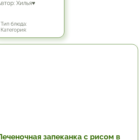
Автор: Хилья♥
Тип блюда:
Категория:
1 час.
Печеночная запеканка с рисом в