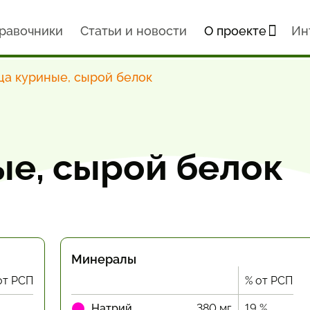
равочники
Статьи и новости
О проекте
Ин
ца куриные, сырой белок
ые, сырой белок
Минералы
от РСП
% от РСП
Натрий
380 мг
19 %