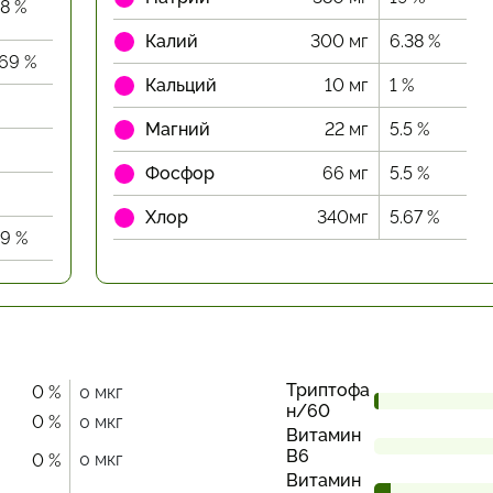
88 %
Калий
300 мг
6.38 %
.69 %
Кальций
10 мг
1 %
Магний
22 мг
5.5 %
Фосфор
66 мг
5.5 %
Хлор
340мг
5.67 %
89 %
Триптофа
0 %
0 мкг
н/60
0 %
0 мкг
Витамин
В6
0 мкг
0 %
Витамин