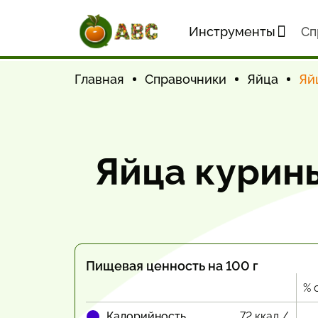
Инструменты
Cп
Главная
Справочники
Яйца
Яй
Яйца курин
Пищевая ценность на 100 г
% 
Калорийность
72 ккал /