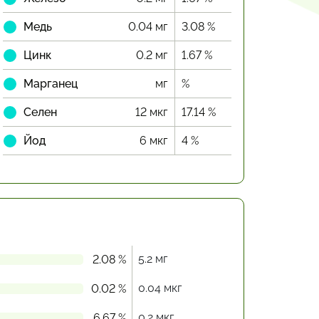
Медь
0.04 мг
3.08 %
Цинк
0.2 мг
1.67 %
Марганец
мг
%
Селен
12 мкг
17.14 %
Йод
6 мкг
4 %
5.2 мг
2.08 %
0.04 мкг
0.02 %
0.2 мкг
6.67 %