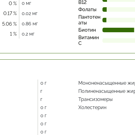
В12
0 мг
0 %
Фолаты
0.17 %
0.02 мг
Пантотен
аты
0.86 мг
5.06 %
Биотин
1 %
0.2 мг
Витамин
С
0 г
Мононенасыщенные жи
г
Полиненасыщенные жи
г
Трансизомеры
0 г
Холестерин
0 г
0 г
0 г