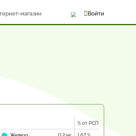
тернет-магазин
Войти
% от РСП
Железо
0.2 мг
1.67 %