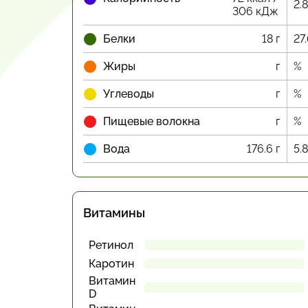
2.
306 кДж
Белки
18 г
27
Жиры
г
%
Углеводы
г
%
Пищевые волокна
г
%
Вода
176.6 г
5.
Витамины
Ретинол
Каротин
Витамин
D