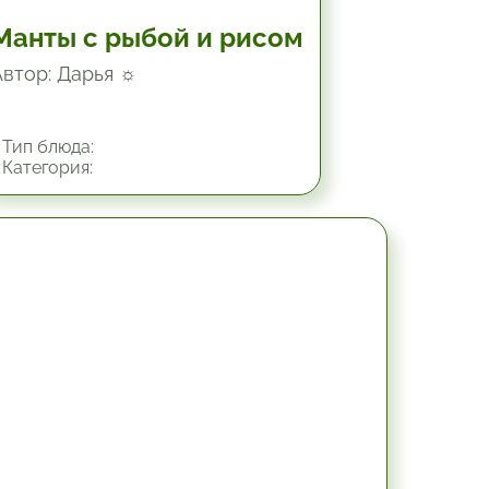
Манты с рыбой и рисом
Автор: Дарья ☼
Тип блюда:
Категория:
45 мин.