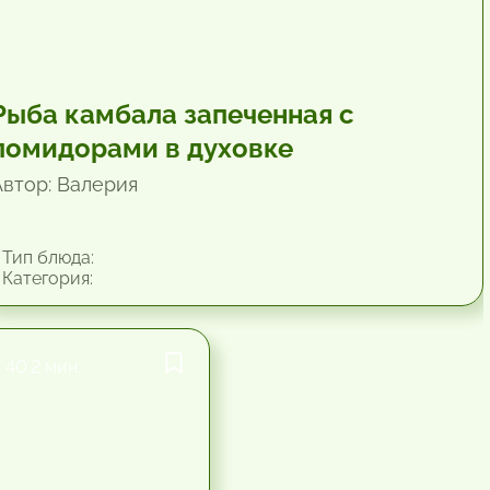
Рыба камбала запеченная с
помидорами в духовке
Автор: Валерия
Тип блюда:
Категория:
40.2 мин.