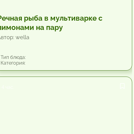
Речная рыба в мультиварке с
лимонами на пару
втор: wella
Тип блюда:
Категория:
4 час.