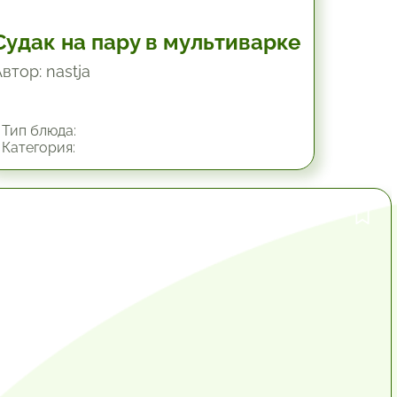
Судак на пару в мультиварке
втор: nastja
Тип блюда:
Категория:
1.42 час.