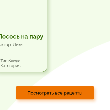
Лосось на пару
Автор: Лиля
Тип блюда:
Категория:
Посмотреть все рецепты