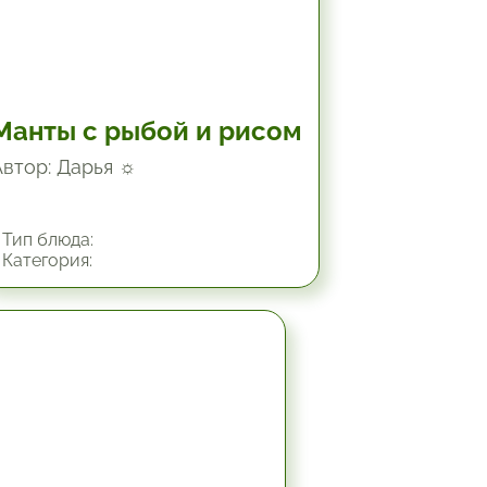
Манты с рыбой и рисом
Автор: Дарья ☼
Тип блюда:
Категория:
1.5 час.