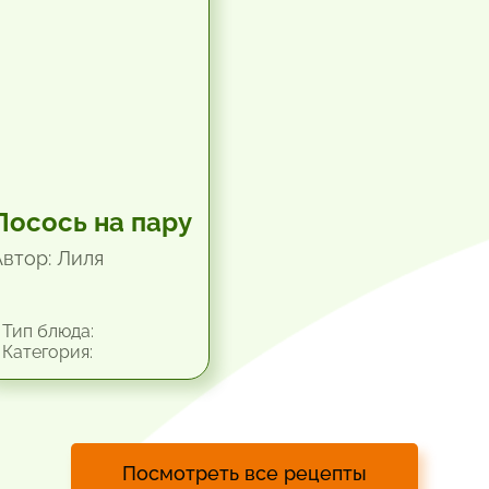
Лосось на пару
Автор: Лиля
Тип блюда:
Категория:
Посмотреть все рецепты