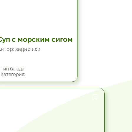
Суп с морским сигом
Автор: saga♫♪♫♪
Тип блюда:
Категория:
45 мин.