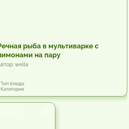
Речная рыба в мультиварке с
лимонами на пару
втор: wella
Тип блюда:
Категория:
40.2 мин.