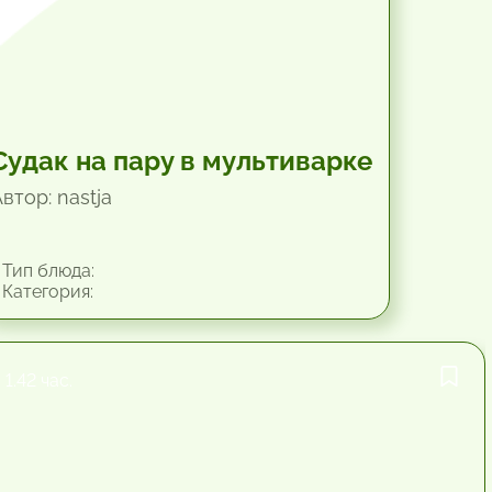
Судак на пару в мультиварке
втор: nastja
Тип блюда:
Категория:
1.42 час.