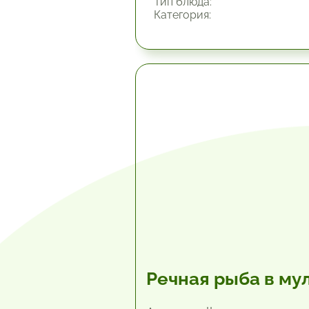
Тип блюда:
Категория:
1.42 час.
Речная рыба в му