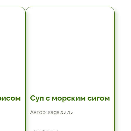
1.5 час.
рисом
Суп с морским сигом
Автор: saga♫♪♫♪