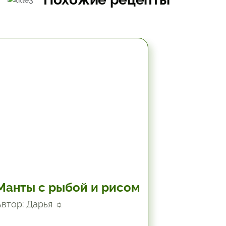
2 час.
Манты с рыбой и рисом
Автор: Дарья ☼