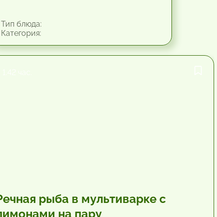
Тип блюда:
Категория:
1.42 час.
Речная рыба в мультиварке с
лимонами на пару