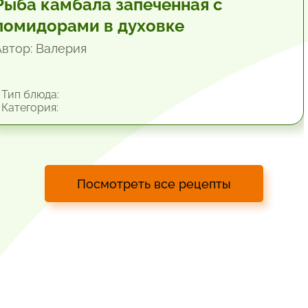
Рыба камбала запеченная с
помидорами в духовке
Автор: Валерия
Тип блюда:
Категория:
Посмотреть все рецепты