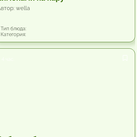
втор: wella
Тип блюда:
Категория:
4 час.