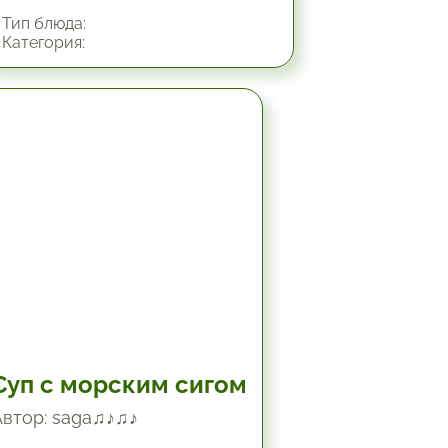
Тип блюда:
Категория:
1.5 час.
Суп с морским сигом
Автор: saga♫♪♫♪