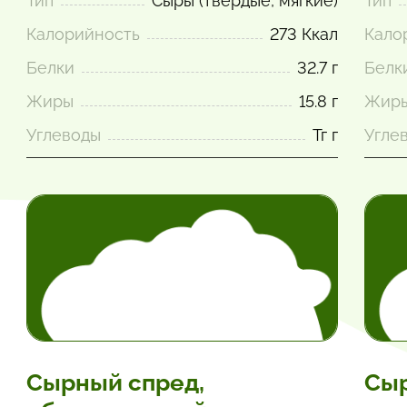
Тип
Сыры (твёрдые, мягкие)
Тип
Калорийность
273 Ккал
Кало
Белки
32.7 г
Белк
Жиры
15.8 г
Жир
Углеводы
Тг г
Угле
Сырный спред,
Сыр