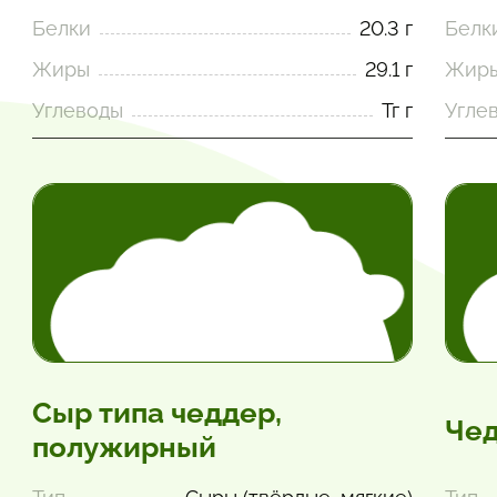
Белки
20.3 г
Белк
Жиры
29.1 г
Жир
Углеводы
Тг г
Угле
Сыр типа чеддер,
Чед
полужирный