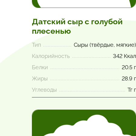
Датский сыр с голубой
плесенью
Тип
Сыры (твёрдые, мягкие)
Калорийность
342 Ккал
Белки
20.5 г
Жиры
28.9 г
Углеводы
Тг г