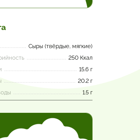
та
Сыры (твёрдые, мягкие)
рийность
250 Ккал
и
15.6 г
ы
20.2 г
воды
1.5 г