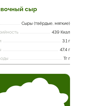
вочный сыр
Сыры (твёрдые, мягкие)
рийность
439 Ккал
и
3.1 г
ы
47.4 г
воды
Тг г