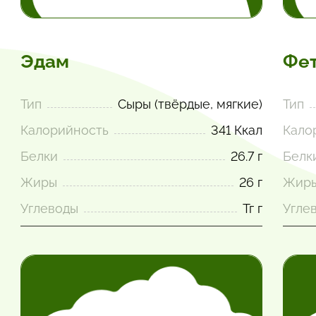
Эдам
Фе
Тип
Сыры (твёрдые, мягкие)
Тип
Калорийность
341 Ккал
Кало
Белки
26.7 г
Белк
Жиры
26 г
Жир
Углеводы
Тг г
Угле