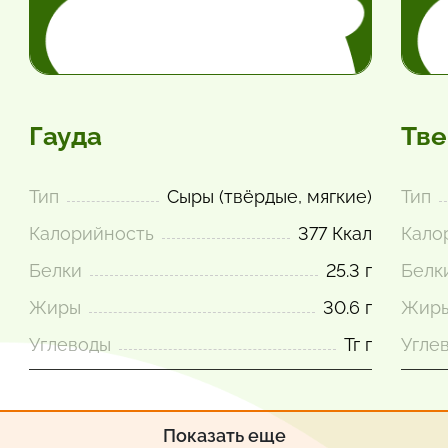
Гауда
Тве
Тип
Сыры (твёрдые, мягкие)
Тип
Калорийность
377 Ккал
Кало
Белки
25.3 г
Белк
Жиры
30.6 г
Жир
Углеводы
Тг г
Угле
Показать еще