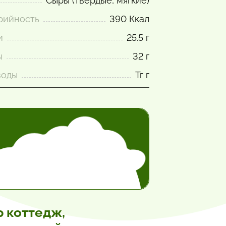
Сыры (твёрдые, мягкие)
рийность
390 Ккал
и
25.5 г
ы
32 г
воды
Тг г
 коттедж,