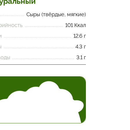
уральный
Сыры (твёрдые, мягкие)
рийность
101 Ккал
и
12.6 г
ы
4.3 г
воды
3.1 г