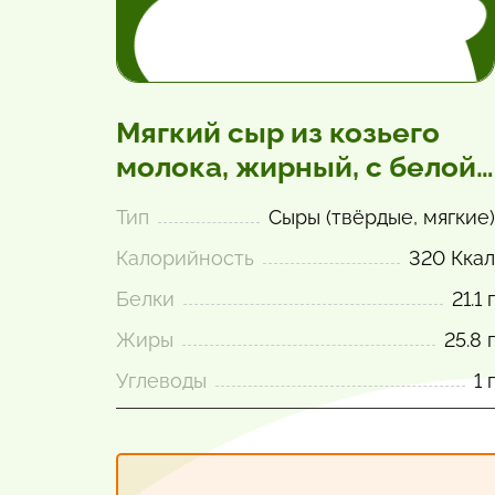
Мягкий сыр из козьего
молока, жирный, с белой
корочкой
Тип
Сыры (твёрдые, мягкие)
Калорийность
320 Ккал
Белки
21.1 г
Жиры
25.8 г
Углеводы
1 г