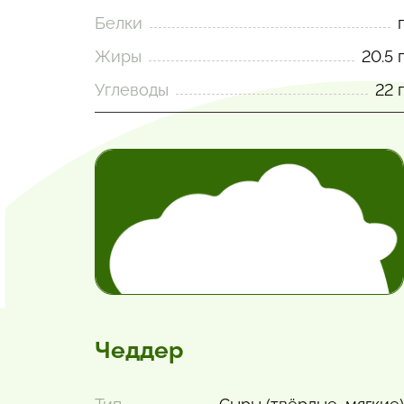
Белки
г
Жиры
20.5 г
Углеводы
22 г
Чеддер