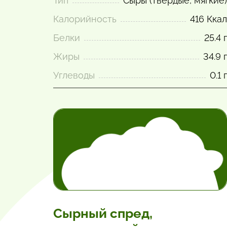
Тип
Сыры (твёрдые, мягкие)
Калорийность
416 Ккал
Белки
25.4 г
Жиры
34.9 г
Углеводы
0.1 г
Сырный спред,