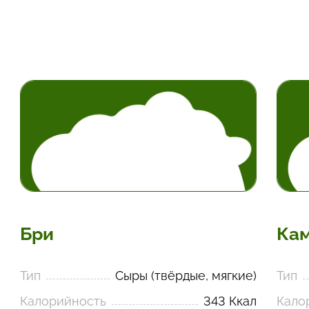
Бри
Ка
Тип
Сыры (твёрдые, мягкие)
Тип
Калорийность
343 Ккал
Кало