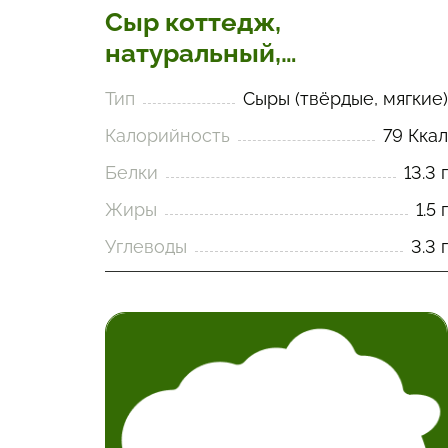
Сыр коттедж,
натуральный,
обезжиренный
Тип
Сыры (твёрдые, мягкие)
Калорийность
79 Ккал
Белки
13.3 г
Жиры
1.5 г
Углеводы
3.3 г