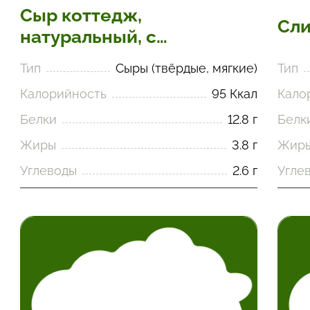
Сыр коттедж,
Сли
натуральный, с
добавками
Тип
Сыры (твёрдые, мягкие)
Тип
Калорийность
95 Ккал
Кало
Белки
12.8 г
Белк
Жиры
3.8 г
Жир
Углеводы
2.6 г
Угле