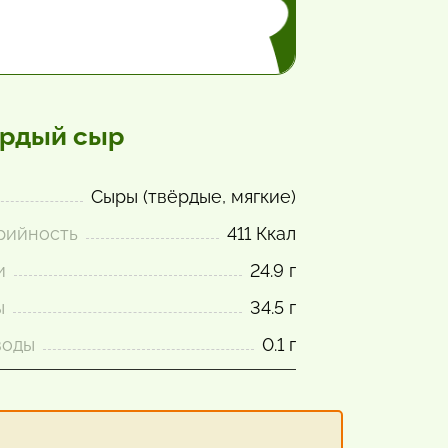
рдый сыр
Сыры (твёрдые, мягкие)
рийность
411 Ккал
и
24.9 г
ы
34.5 г
воды
0.1 г