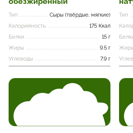
обезжиренный
нат
Тип
Сыры (твёрдые, мягкие)
Тип
Калорийность
175 Ккал
Кало
Белки
15 г
Белк
Жиры
9.5 г
Жир
Углеводы
7.9 г
Угле