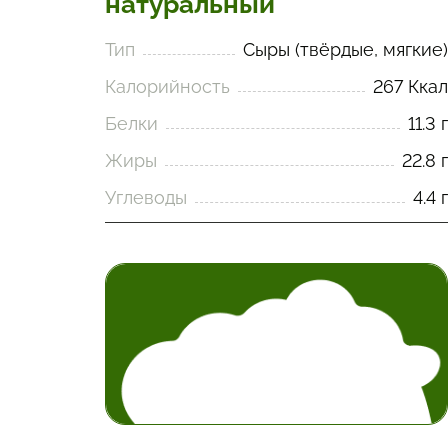
натуральный
Тип
Сыры (твёрдые, мягкие)
Калорийность
267 Ккал
Белки
11.3 г
Жиры
22.8 г
Углеводы
4.4 г