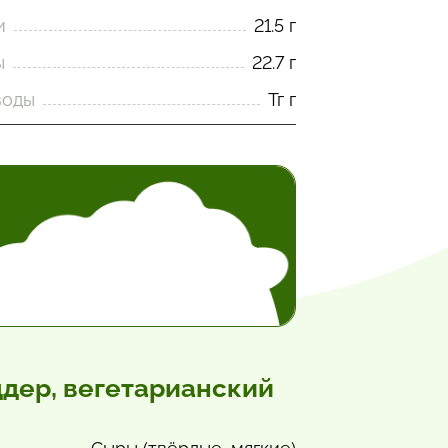
и
21.5 г
ы
22.7 г
воды
Тг г
дер, вегетарианский