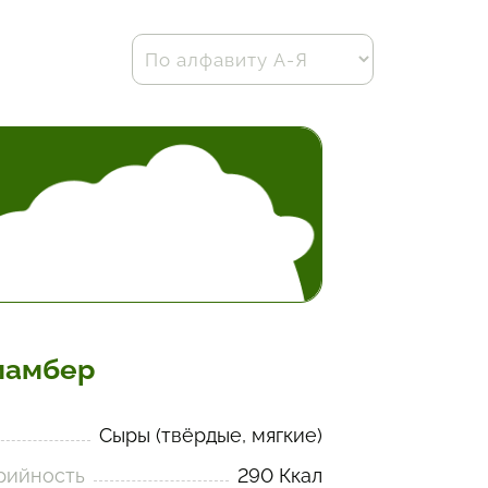
мамбер
Сыры (твёрдые, мягкие)
рийность
290 Ккал