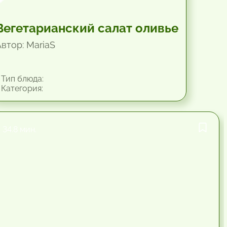
Вегетарианский салат оливье
Автор: MariaS
Тип блюда:
Категория:
34.8 мин.