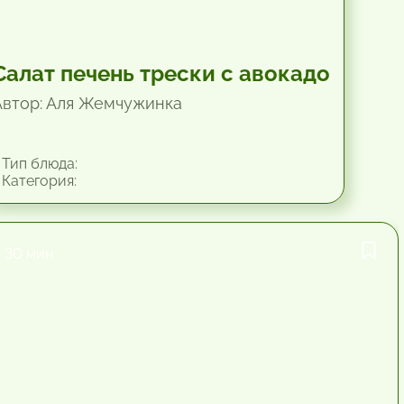
Салат печень трески с авокадо
Автор: Аля Жемчужинка
Тип блюда:
Категория:
30 мин.