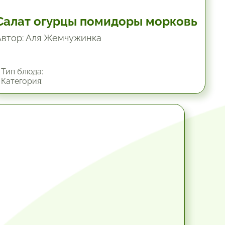
Салат огурцы помидоры морковь
Автор: Аля Жемчужинка
Тип блюда:
Категория:
45 мин.