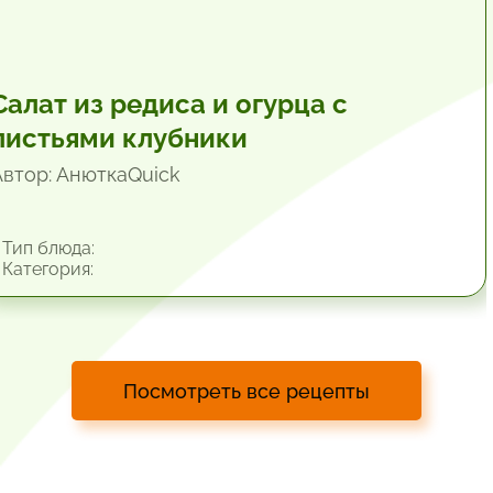
Салат из редиса и огурца с
листьями клубники
Автор: АнюткаQuiсk
Тип блюда:
Категория:
Посмотреть все рецепты