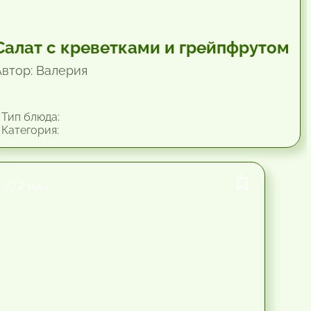
Салат с креветками и грейпфрутом
Автор: Валерия
Тип блюда:
Категория:
10.2 мин.