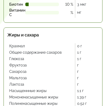
Биотин
10 %
3 мкг
Витамин
мг
%
С
Жиры и сахара
Крахмал
0 г
Общее содержание сахаров
1 г
Глюкоза
1 г
Фруктоза
г
Сахароза
г
Мальтоза
г
Лактоза
г
Насыщеннные жиры
1.1 г
Мононенасыщенные жиры
1.39 г
Полиненасыщенные жиры
0.52 г