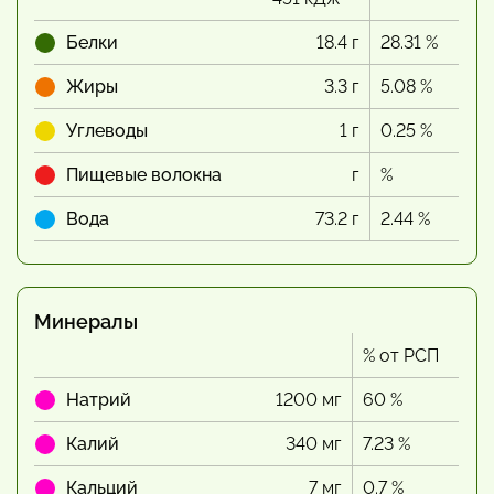
Белки
18.4 г
28.31 %
Жиры
3.3 г
5.08 %
Углеводы
1 г
0.25 %
Пищевые волокна
г
%
Вода
73.2 г
2.44 %
Минералы
% от РСП
Натрий
1200 мг
60 %
Калий
340 мг
7.23 %
Кальций
7 мг
0.7 %