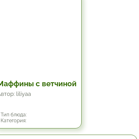
1 час.
Маффины с ветчиной
втор: liliyaa
Тип блюда:
Категория: