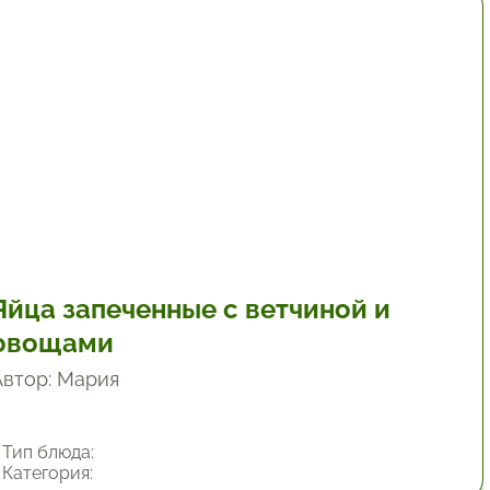
1.17 час.
Яйца запеченные с ветчиной и
овощами
Автор: Мария
Тип блюда:
Категория: