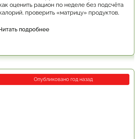
как оценить рацион по неделе без подсчёта
калорий, проверить «матрицу» продуктов,
выявить привычки, которые незаметно
портят питание, и выбрать 1–2 точки роста.
Читать подробнее
Есть ограничения метода и когда обратиться
к врачу.
Опубликовано год назад