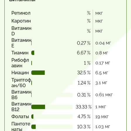
Ретинол
%
мкг
Каротин
%
мкг
Витамин
мкг
%
D
Витамин
0.04 мг
0.27 %
Е
Тиамин
6.67 %
0.8 мг
Рибофл
0.17 мг
1 %
авин
Ниацин
32.5 %
6.5 мг
Триптоф
3.1 мг
1.24 %
ан/60
Витамин
0.61 мкг
0.31 %
В6
Витамин
1 мкг
33.33 %
В12
Фолаты
4.75 %
19 мкг
Пантоте
1.03 мг
10.3 %
наты