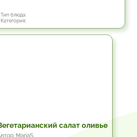
Тип блюда:
Категория:
45 мин.
Вегетарианский салат оливье
Автор: MariaS