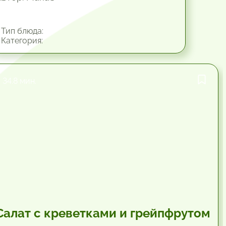
Тип блюда:
Категория:
34.8 мин.
Салат с креветками и грейпфрутом