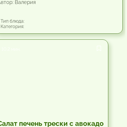
Автор: Валерия
Тип блюда:
Категория:
10.2 мин.
Салат печень трески с авокадо