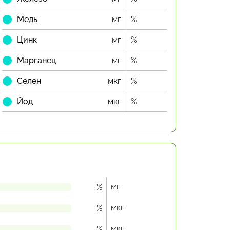
Медь
мг
%
Цинк
мг
%
Марганец
мг
%
Селен
мкг
%
Йод
мкг
%
мг
%
мкг
%
мкг
%