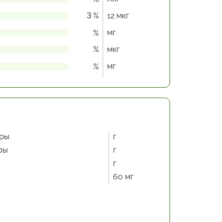
3 %
12 мкг
мг
%
%
мкг
мг
%
ры
г
ры
г
г
60 мг