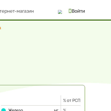
тернет-магазин
Войти
а
% от РСП
Железо
мг
%