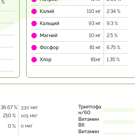
2 %
Калий
110 мг
2.34 %
Кальций
93 мг
9.3 %
Магний
10 мг
2.5 %
Фосфор
81 мг
6.75 %
Хлор
81мг
1.35 %
Триптофа
36.67 %
330 мкг
н/60
210 %
105 мкг
Витамин
В6
0 мкг
0 %
Витамин