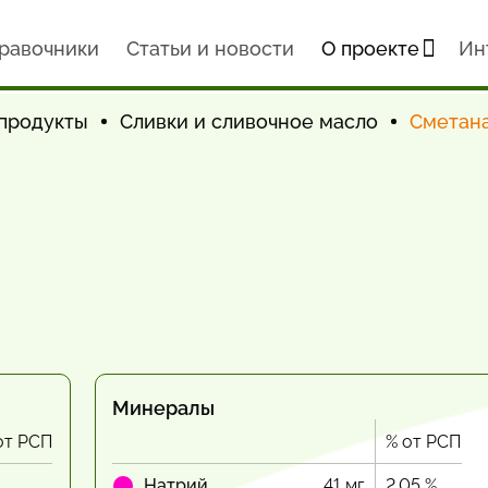
равочники
Статьи и новости
О проекте
Ин
продукты
Сливки и сливочное масло
Сметан
Минералы
от РСП
% от РСП
Натрий
41 мг
2.05 %