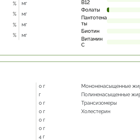
В12
мг
%
Фолаты
%
мг
Пантотена
ты
мг
%
Биотин
%
мг
Витамин
С
0 г
Мононенасыщенные жи
г
Полиненасыщенные жи
0 г
Трансизомеры
0 г
Холестерин
0 г
0 г
4 г