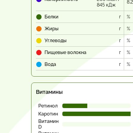
8.
845 кДж
Белки
г
%
Жиры
г
%
Углеводы
г
%
Пищевые волокна
г
%
Вода
г
%
Витамины
Ретинол
Каротин
Витамин
D