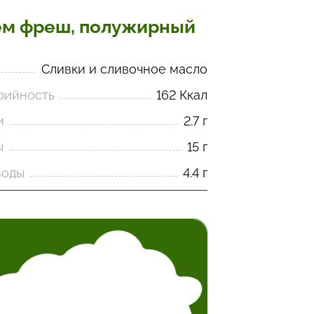
м фреш, полужирный
Сливки и сливочное масло
рийность
162 Ккал
и
2.7 г
ы
15 г
воды
4.4 г