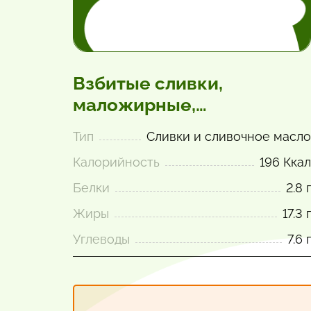
Взбитые сливки,
маложирные,
стерилизованные при
Тип
Сливки и сливочное масло
высокой температуре, в
Калорийность
196 Ккал
аэрозольной упаковке
Белки
2.8 г
Жиры
17.3 г
Углеводы
7.6 г