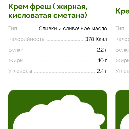
Крем фреш ( жирная,
Кре
кисловатая сметана)
Тип
Сливки и сливочное масло
Тип
Калорийность
378 Ккал
Кало
Белки
2.2 г
Белк
Жиры
40 г
Жир
Углеводы
2.4 г
Угле