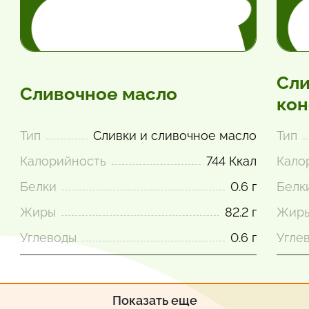
Сли
Сливочное масло
кон
Тип
Сливки и сливочное масло
Тип
Калорийность
744 Ккал
Кало
Белки
0.6 г
Белк
Жиры
82.2 г
Жир
Углеводы
0.6 г
Угле
Показать еще