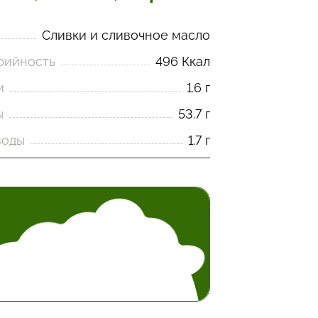
Сливки и сливочное масло
рийность
496 Ккал
и
1.6 г
ы
53.7 г
воды
1.7 г