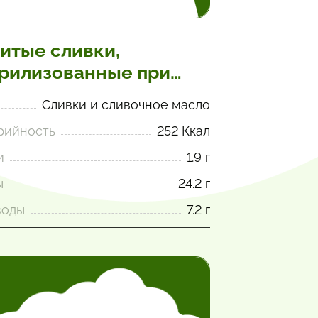
итые сливки,
рилизованные при
окой температуре, в
Сливки и сливочное масло
озольной упаковке
рийность
252 Ккал
и
1.9 г
ы
24.2 г
воды
7.2 г