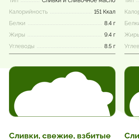
Тип
Сливки и сливочное масло
Тип
Калорийность
151 Ккал
Кало
Белки
8.4 г
Белк
Жиры
9.4 г
Жир
Углеводы
8.5 г
Угле
Сливки, свежие, взбитые
Сли