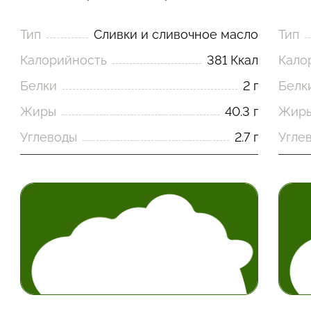
Тип
Сливки и сливочное масло
Тип
Калорийность
381 Ккал
Кало
Белки
2 г
Белк
Жиры
40.3 г
Жир
Углеводы
2.7 г
Угле