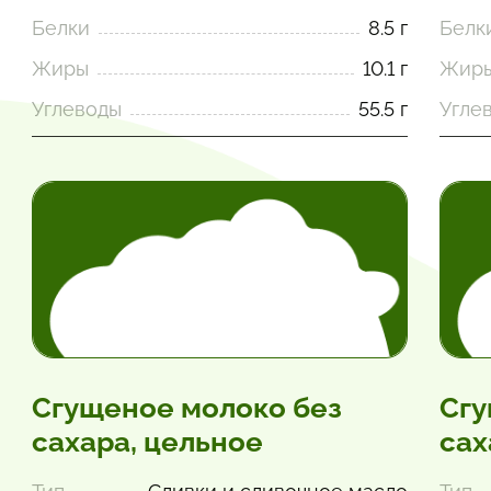
Белки
8.5 г
Белк
Жиры
10.1 г
Жир
Углеводы
55.5 г
Угле
Сгущеное молоко без
Сгу
сахара, цельное
сах