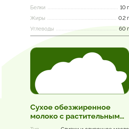
Белки
10 г
Жиры
0.2 г
Углеводы
60 г
Сухое обезжиренное
молоко с растительным
жиром