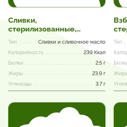
Сливки,
Взб
стерилизованные,
сте
консервированные
выс
Тип
Сливки и сливочное масло
Тип
аэр
Калорийность
239 Ккал
Кало
Белки
2.5 г
Белк
Жиры
23.9 г
Жир
Углеводы
3.7 г
Угле