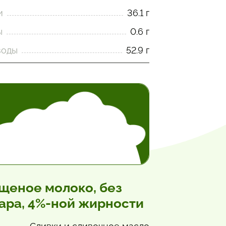
и
36.1 г
ы
0.6 г
воды
52.9 г
щеное молоко, без
ара, 4%-ной жирности