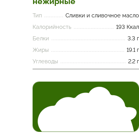
нежирные
Тип
Сливки и сливочное масло
Калорийность
193 Ккал
Белки
3.3 г
Жиры
19.1 г
Углеводы
2.2 г