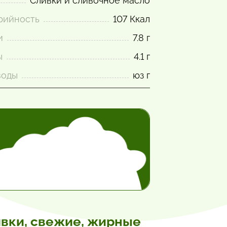
Сливки и сливочное масло
рийность
107 Ккал
и
7.8 г
ы
4.1 г
воды
юз г
вки, свежие, жирные