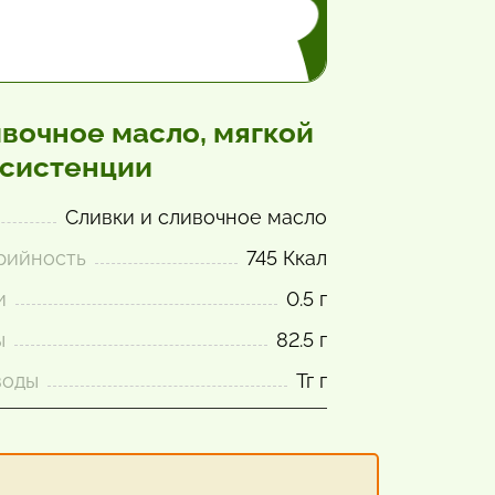
вочное масло, мягкой
систенции
Сливки и сливочное масло
рийность
745 Ккал
и
0.5 г
ы
82.5 г
воды
Тг г