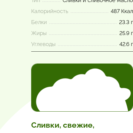
Тип
Сливки и сливочное масло
Калорийность
487 Ккал
Белки
23.3 г
Жиры
25.9 г
Углеводы
42.6 г
Сливки, свежие,