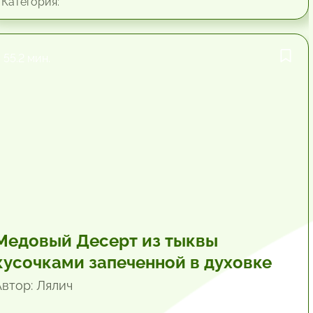
Категория:
55.2 мин.
Медовый Десерт из тыквы
кусочками запеченной в духовке
Автор: Лялич