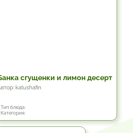
10.2 мин.
Банка сгущенки и лимон десерт
втор: katushafin
Тип блюда:
Категория: