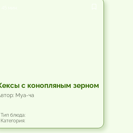
45 мин.
Кексы с конопляным зерном
Автор: Mya-чa
Тип блюда:
Категория: