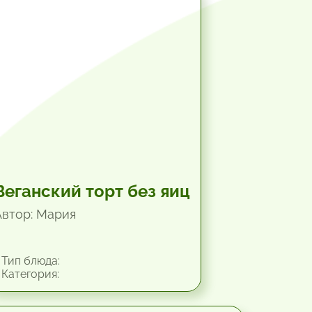
1.33 час.
Веганский торт без яиц
Автор: Мария
Тип блюда:
Категория: