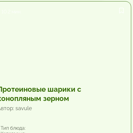
10.2 мин.
Протеиновые шарики с
конопляным зерном
втор: savule
Тип блюда: