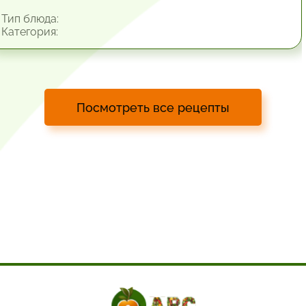
Тип блюда:
Категория:
Посмотреть все рецепты