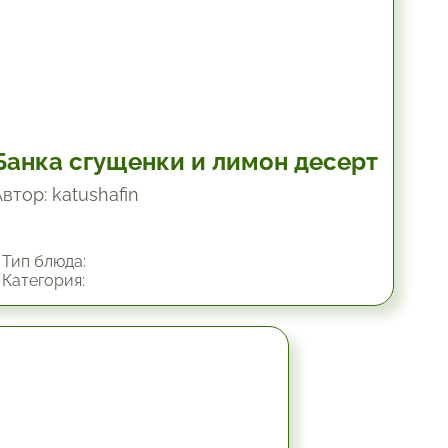
Банка сгущенки и лимон десерт
втор: katushafin
Тип блюда:
Категория:
1.33 час.