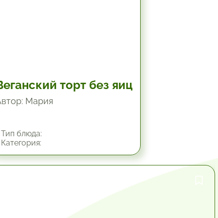
Веганский торт без яиц
Автор: Мария
Тип блюда:
Категория:
10.2 мин.