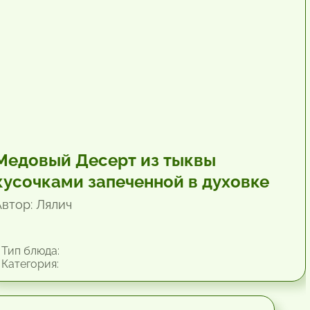
Медовый Десерт из тыквы
кусочками запеченной в духовке
Автор: Лялич
Тип блюда:
Категория: