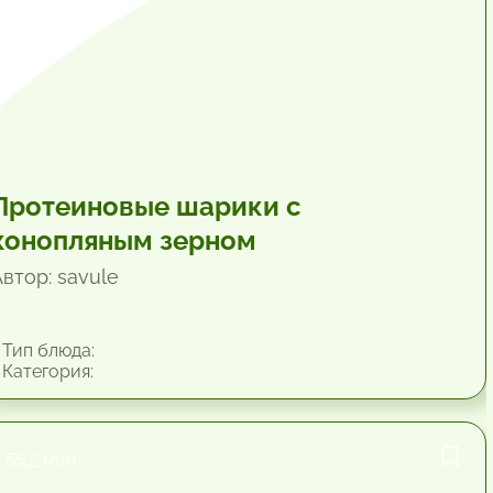
Протеиновые шарики с
конопляным зерном
втор: savule
Тип блюда:
Категория:
55.2 мин.