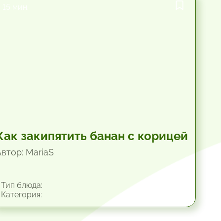
15 мин.
Как закипятить банан с корицей
Автор: MariaS
Тип блюда:
Категория: