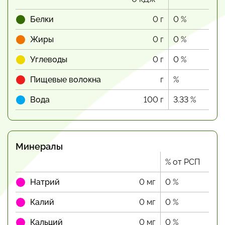
Белки
0 г
0 %
Жиры
0 г
0 %
Углеводы
0 г
0 %
Пищевые волокна
г
%
Вода
100 г
3.33 %
Минералы
% от РСП
Натрий
0 мг
0 %
Калий
0 мг
0 %
Кальций
0 мг
0 %