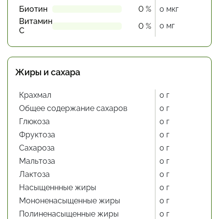
Биотин
0 %
0 мкг
Витамин
0 мг
0 %
С
Жиры и сахара
Крахмал
0 г
Общее содержание сахаров
0 г
Глюкоза
0 г
Фруктоза
0 г
Сахароза
0 г
Мальтоза
0 г
Лактоза
0 г
Насыщеннные жиры
0 г
Мононенасыщенные жиры
0 г
Полиненасыщенные жиры
0 г