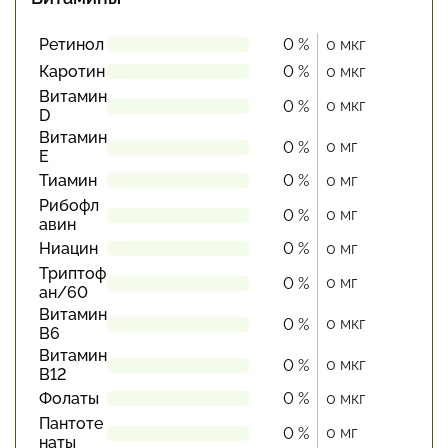
Ретинол
0 %
0 мкг
Каротин
0 %
0 мкг
Витамин
0 мкг
0 %
D
Витамин
0 мг
0 %
Е
Тиамин
0 %
0 мг
Рибофл
0 мг
0 %
авин
Ниацин
0 %
0 мг
Триптоф
0 мг
0 %
ан/60
Витамин
0 мкг
0 %
В6
Витамин
0 мкг
0 %
В12
Фолаты
0 %
0 мкг
Пантоте
0 мг
0 %
наты