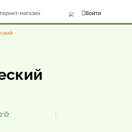
тернет-магазин
Войти
еский
ческий