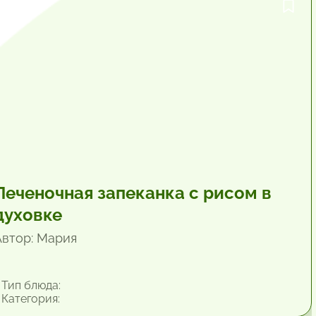
1 час.
Печеночная запеканка с рисом в
духовке
Автор: Мария
Тип блюда:
Категория: