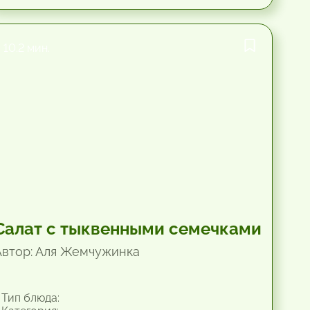
10.2 мин.
Салат с тыквенными семечками
Автор: Аля Жемчужинка
Тип блюда: