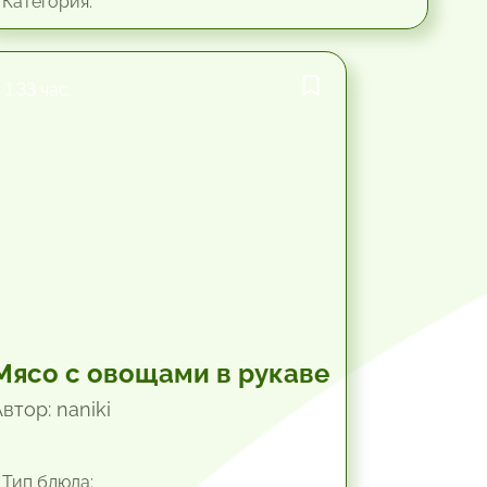
Категория:
1.33 час.
Мясо с овощами в рукаве
втор: naniki
Тип блюда: