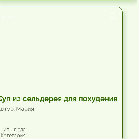
1 час.
Суп из сельдерея для похудения
Автор: Мария
Тип блюда:
Категория: