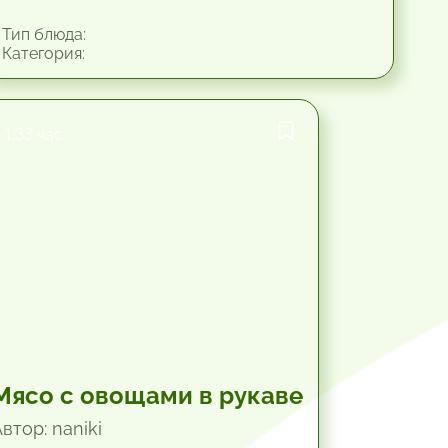
Тип блюда:
Категория:
1.33 час.
Мясо с овощами в рукаве
втор: naniki