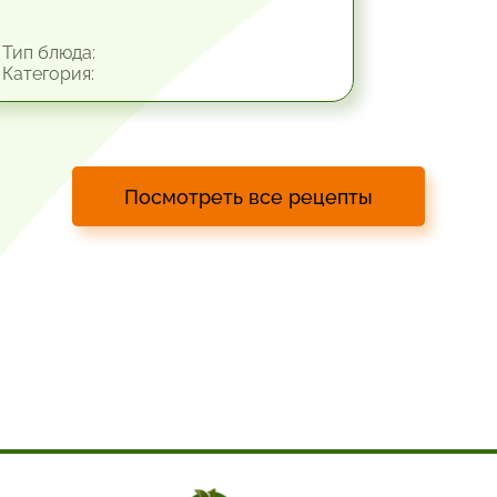
Тип блюда:
Категория:
Посмотреть все рецепты