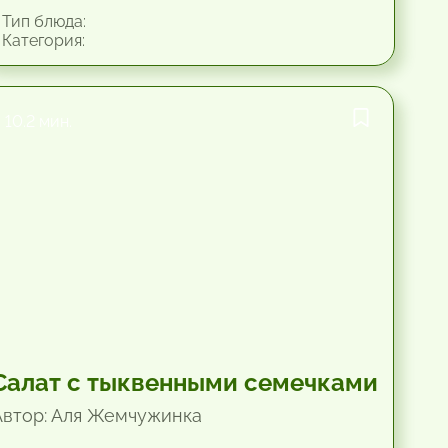
Тип блюда:
Категория:
10.2 мин.
Салат с тыквенными семечками
Автор: Аля Жемчужинка