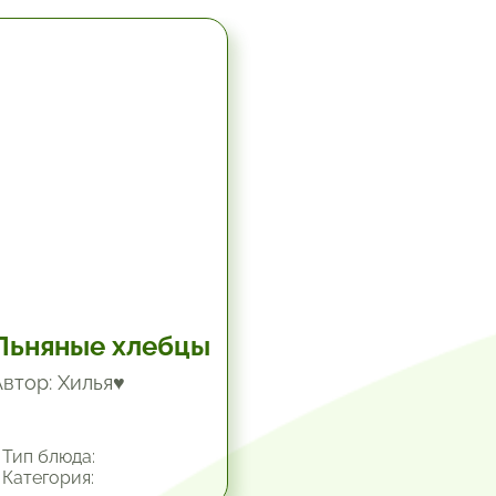
5.67 час.
Льняные хлебцы
Автор: Хилья♥
Тип блюда:
Категория: