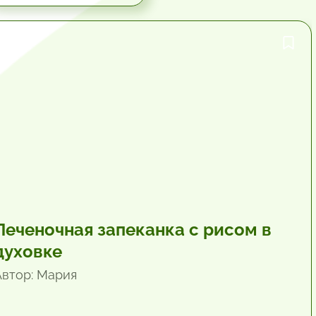
1 час.
Печеночная запеканка с рисом в
духовке
Автор: Мария