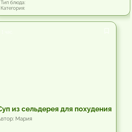
Тип блюда:
Категория:
1 час.
Суп из сельдерея для похудения
Автор: Мария