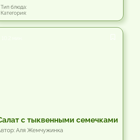
Тип блюда:
Категория:
10.2 мин.
Салат с тыквенными семечками
Автор: Аля Жемчужинка