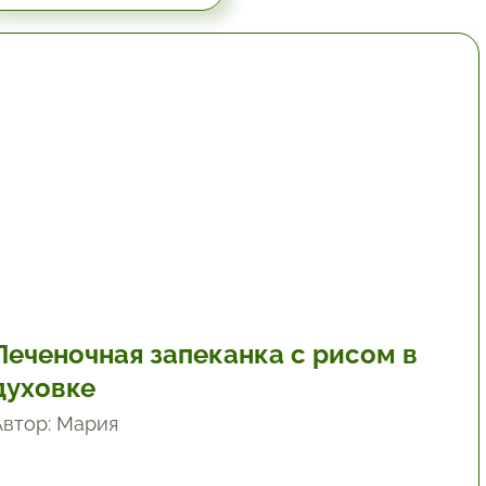
1 час.
Печеночная запеканка с рисом в
духовке
Автор: Мария