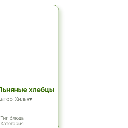
5.67 час.
Льняные хлебцы
Автор: Хилья♥
Тип блюда:
Категория: