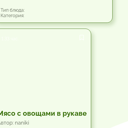
Тип блюда:
Категория:
1.33 час.
Мясо с овощами в рукаве
втор: naniki