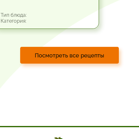
Тип блюда:
Категория:
Посмотреть все рецепты