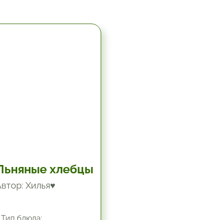
5.67 час.
Льняные хлебцы
Автор: Хилья♥
Тип блюда: