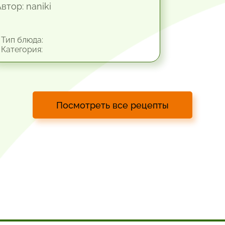
втор: naniki
Тип блюда:
Категория:
Посмотреть все рецепты