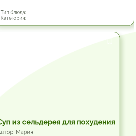
Тип блюда:
Категория:
1 час.
Суп из сельдерея для похудения
Автор: Мария