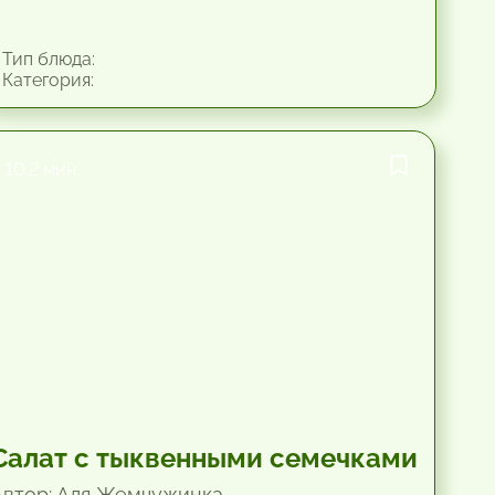
Тип блюда:
Категория:
10.2 мин.
Салат с тыквенными семечками
Автор: Аля Жемчужинка