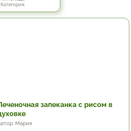
Категория:
1 час.
Печеночная запеканка с рисом в
духовке
Автор: Мария