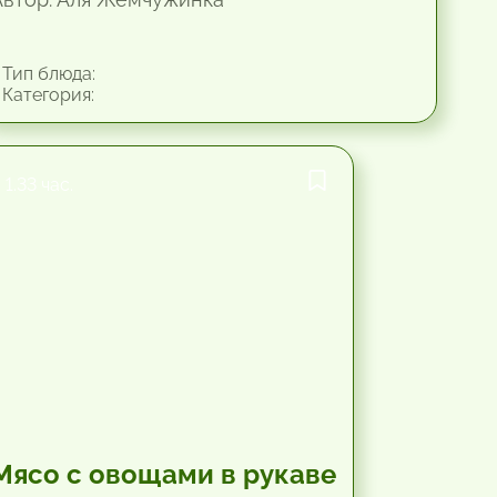
Тип блюда:
Категория:
1.33 час.
Мясо с овощами в рукаве