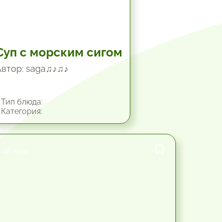
Суп с морским сигом
Автор: saga♫♪♫♪
Тип блюда:
Категория:
45 мин.