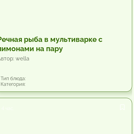
Речная рыба в мультиварке с
лимонами на пару
втор: wella
Тип блюда:
Категория:
4 час.