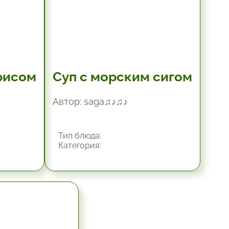
рисом
Суп с морским сигом
Автор: saga♫♪♫♪
Тип блюда:
Категория: