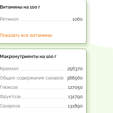
Витамины на 100 г
Ретинол
1060
Показать все витамины
Макронутриенты на 100 г
Крахмал
256370
Общее содержание сахаров
388560
Глюкоза
127050
Фруктоза
131790
Сахароза
131890