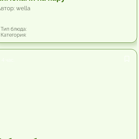
втор: wella
Тип блюда:
Категория:
4 час.