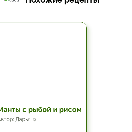
2 час.
Манты с рыбой и рисом
Автор: Дарья ☼