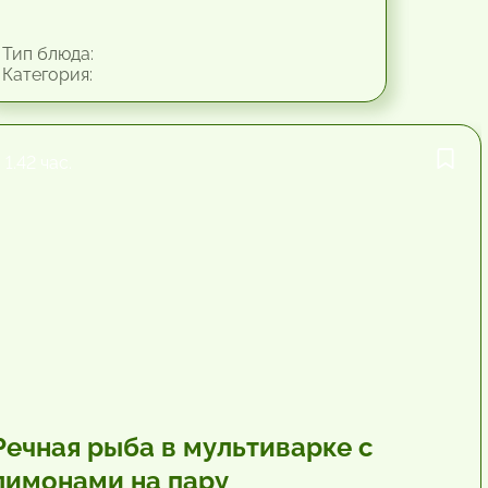
Тип блюда:
Категория:
1.42 час.
Речная рыба в мультиварке с
лимонами на пару