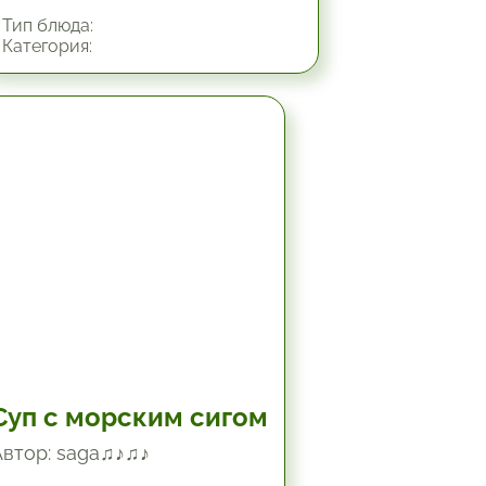
Тип блюда:
Категория:
1.5 час.
Суп с морским сигом
Автор: saga♫♪♫♪