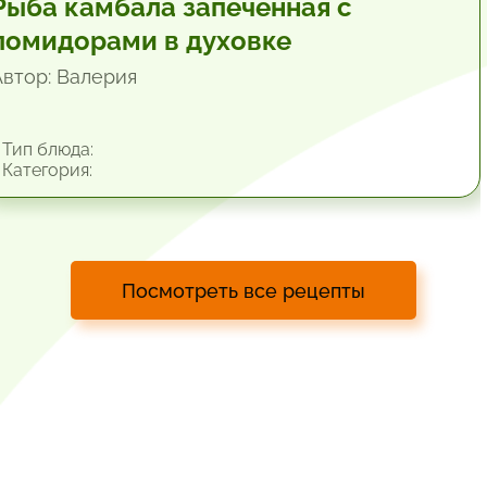
Рыба камбала запеченная с
помидорами в духовке
Автор: Валерия
Тип блюда:
Категория:
Посмотреть все рецепты