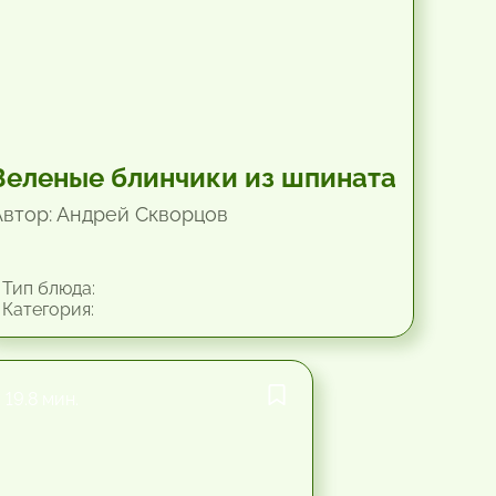
Зеленые блинчики из шпината
Автор: Андрей Скворцов
Тип блюда:
Категория:
19.8 мин.