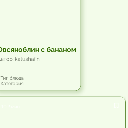
Овсяноблин с бананом
втор: katushafin
Тип блюда:
Категория:
10.2 мин.