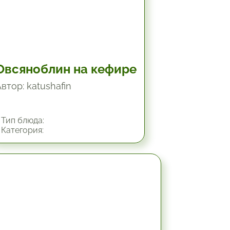
Овсяноблин на кефире
втор: katushafin
Тип блюда:
Категория:
30 мин.