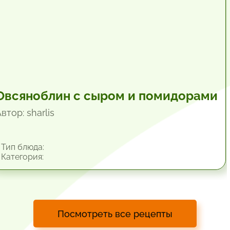
Овсяноблин с сыром и помидорами
втор: sharlis
Тип блюда:
Категория:
Посмотреть все рецепты