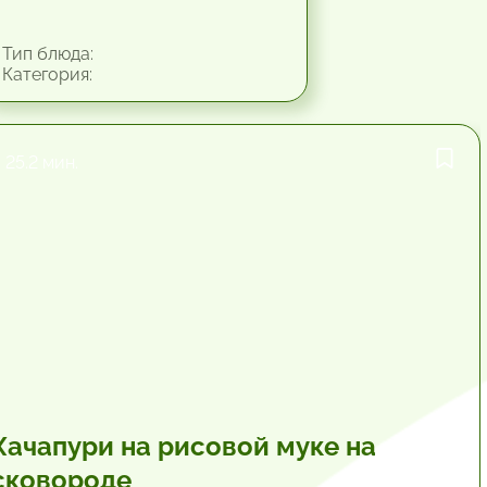
Тип блюда:
Категория:
25.2 мин.
Хачапури на рисовой муке на
сковороде