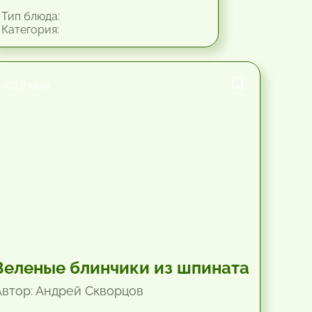
Тип блюда:
Категория:
40.2 мин.
Зеленые блинчики из шпината
Автор: Андрей Скворцов