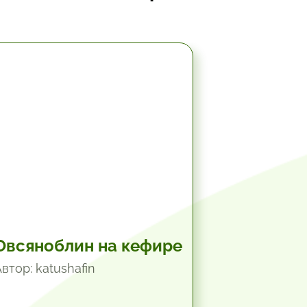
10.2 мин.
Овсяноблин на кефире
втор: katushafin