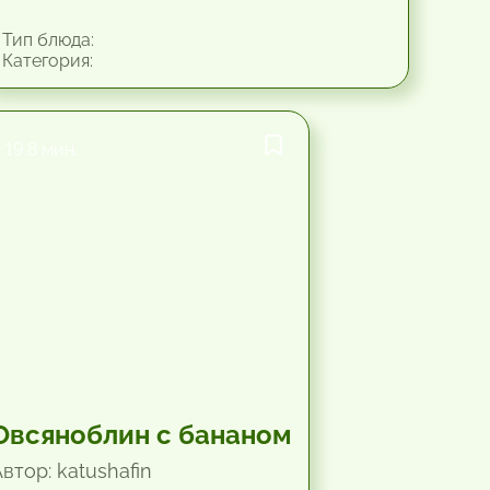
Тип блюда:
Категория:
19.8 мин.
Овсяноблин с бананом
втор: katushafin