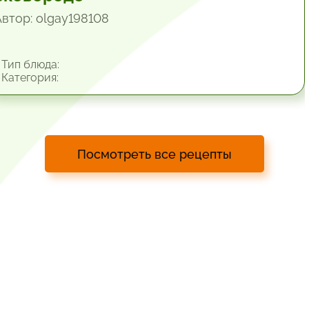
Автор: olgay198108
Тип блюда:
Категория:
Посмотреть все рецепты