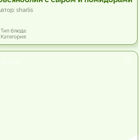
втор: sharlis
Тип блюда:
Категория:
25.2 мин.