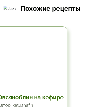
Похожие рецепты
10.2 мин.
Овсяноблин на кефире
втор: katushafin