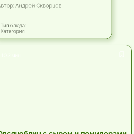
Автор: Андрей Скворцов
Тип блюда:
Категория:
10.2 мин.
Овсяноблин с сыром и помидорами