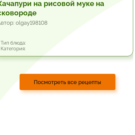
Хачапури на рисовой муке на
сковороде
Автор: olgay198108
Тип блюда:
Категория:
Посмотреть все рецепты