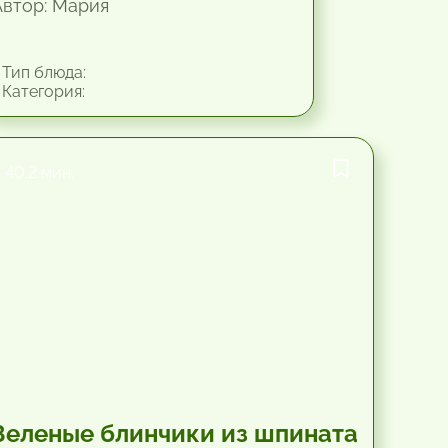
Автор: Мария
Тип блюда:
Категория:
40.2 мин.
Зеленые блинчики из шпината